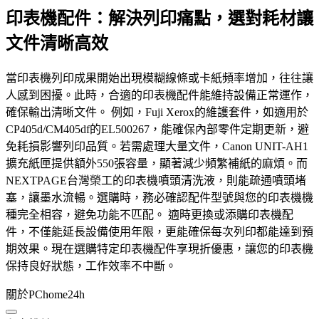
印表機配件：解決列印痛點，選對耗材讓
文件清晰高效
當印表機列印成果開始出現模糊線條或卡紙頻率增加，往往讓
人感到困擾。此時，合適的印表機配件能維持設備正常運作，
確保輸出清晰文件。 例如，Fuji Xerox的維護套件，如適用於
CP405d/CM405df的EL500267，能確保內部零件定期更新，避
免耗損影響列印品質。若需處理大量文件，Canon UNIT-AH1
擴充紙匣提供額外550張容量，顯著減少頻繁補紙的麻煩。而
NEXTPAGE台灣榮工的印表機噴頭清洗液，則能疏通噴頭堵
塞，讓墨水流暢。選購時，務必確認配件型號與您的印表機機
種完全相容，避免功能不匹配。 適時更換或添購印表機配
件，不僅能延長設備使用年限，更能確保每次列印都能達到預
期效果。現在選購特定印表機配件享現折優惠，讓您的印表機
保持良好狀態，工作效率不中斷。
關於PChome24h