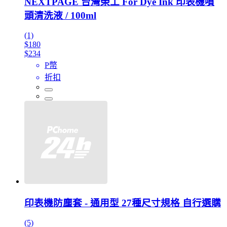
NEXTPAGE 台灣榮工 For Dye Ink 印表機噴
頭清洗液 / 100ml
(1)
$180
$234
P幣
折扣
印表機防塵套 - 通用型 27種尺寸規格 自行選購
(5)