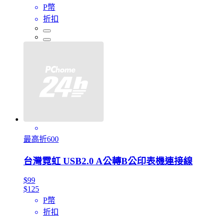
P幣
折扣
最高折600
台灣霓虹 USB2.0 A公轉B公印表機連接線
$99
$125
P幣
折扣