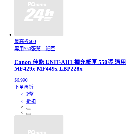
最高折600
專用550張第二紙匣
Canon 佳能 UNIT-AH1 擴充紙匣 550張 適用
MF429x MF449x LBP228x
$6,990
下單再折
P幣
折扣