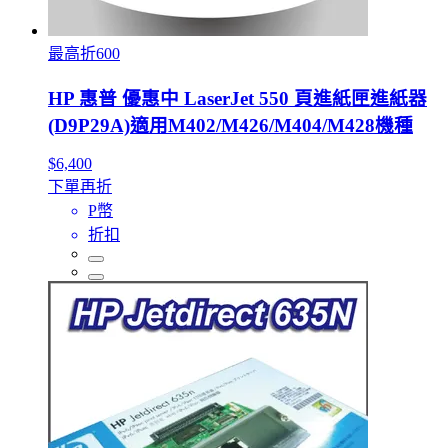
最高折600
HP 惠普 優惠中 LaserJet 550 頁進紙匣進紙器
(D9P29A)適用M402/M426/M404/M428機種
$6,400
下單再折
P幣
折扣