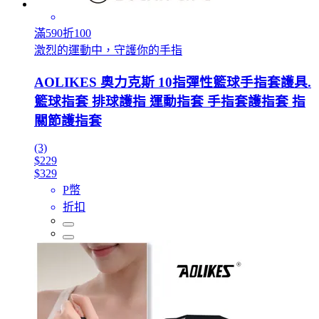
滿590折100
激烈的運動中，守護你的手指
AOLIKES 奧力克斯 10指彈性籃球手指套護具.
籃球指套 排球護指 運動指套 手指套護指套 指
關節護指套
(3)
$229
$329
P幣
折扣