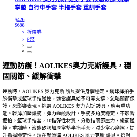
掌墊 自行車手套 半指手套 重訓手套
$426
$688
折價券
P幣
運動防護！AOLIKES奧力克斯護具，穩
固關節、緩解衝擊
運動時，AOLIKES 奧力克斯 護具提供身體穩定。網球揮拍手
腕衝擊或籃球手指碰撞，適當護具給予可靠支撐。忽略關節保
護，恐影響表現。挑選 AOLIKES 奧力克斯 護具，應著重功
能。輕薄加壓護腕，彈力纏繞設計，手腕多角度穩定，不影響
握拍。籃球手指套，10指彈性材質，分散指關節壓力，緩衝碰
撞。重訓時，液態矽膠加厚掌墊半指手套，減少掌心摩擦，提
升抓握穩定性。現在就添購 AOLIKES 奧力克斯 護具。選對