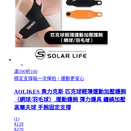
滿590折100
穩定支撐每一次揮拍，運動更安心
AOLIKES 奧力克斯 匹克球輕薄運動加壓護腕
（網球/羽毛球）.運動護腕 彈力護具 纏繞加壓
高爾夫球 手腕固定支撐
(1)
$129
$229