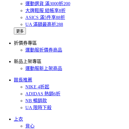
運動選貨 滿3000折200
大牌鞋服 結帳享8折
ASICS 滿5件享88折
UA 滿額最高折288
更多
折價券專區
運動服折價券商品
新品上架專區
運動服新上架商品
館長推薦
NIKE 4折起
ADIDAS 熱銷6折
NB 暢銷款
UA 限時下殺
上衣
背心