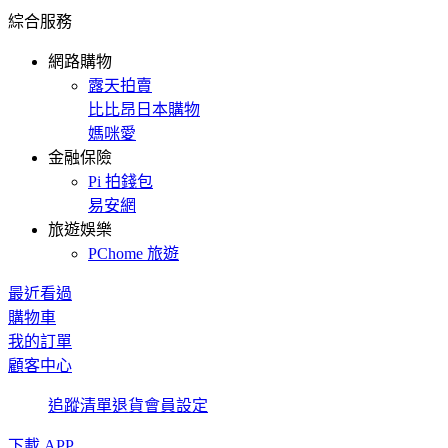
綜合服務
網路購物
露天拍賣
比比昂日本購物
媽咪愛
金融保險
Pi 拍錢包
易安網
旅遊娛樂
PChome 旅遊
最近看過
購物車
我的訂單
顧客中心
追蹤清單
退貨
會員設定
下載 APP