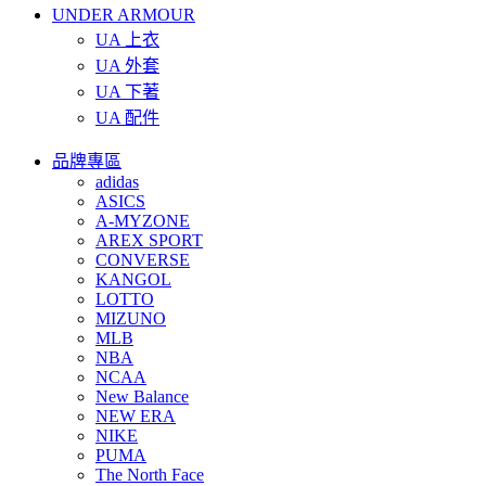
UNDER ARMOUR
UA 上衣
UA 外套
UA 下著
UA 配件
品牌專區
adidas
ASICS
A-MYZONE
AREX SPORT
CONVERSE
KANGOL
LOTTO
MIZUNO
MLB
NBA
NCAA
New Balance
NEW ERA
NIKE
PUMA
The North Face