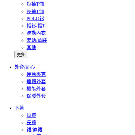
短袖T恤
長袖T恤
POLO衫
帽衫/帽T
運動內衣
嬰幼/童裝
其他
更多
外套/背心
運動夾克
連帽外套
機能外套
保暖外套
下著
短褲
長褲
裙/褲裙