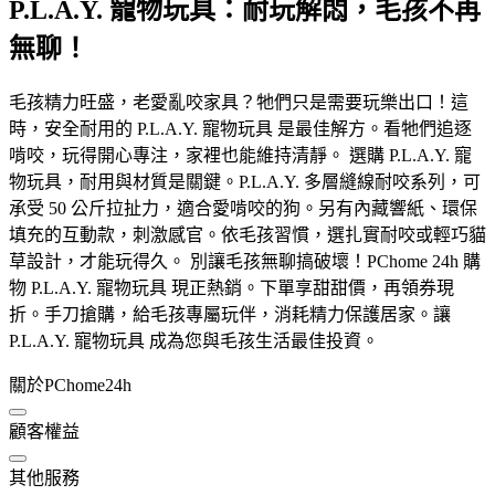
P.L.A.Y. 寵物玩具：耐玩解悶，毛孩不再
無聊！
毛孩精力旺盛，老愛亂咬家具？牠們只是需要玩樂出口！這
時，安全耐用的 P.L.A.Y. 寵物玩具 是最佳解方。看牠們追逐
啃咬，玩得開心專注，家裡也能維持清靜。 選購 P.L.A.Y. 寵
物玩具，耐用與材質是關鍵。P.L.A.Y. 多層縫線耐咬系列，可
承受 50 公斤拉扯力，適合愛啃咬的狗。另有內藏響紙、環保
填充的互動款，刺激感官。依毛孩習慣，選扎實耐咬或輕巧貓
草設計，才能玩得久。 別讓毛孩無聊搞破壞！PChome 24h 購
物 P.L.A.Y. 寵物玩具 現正熱銷。下單享甜甜價，再領券現
折。手刀搶購，給毛孩專屬玩伴，消耗精力保護居家。讓
P.L.A.Y. 寵物玩具 成為您與毛孩生活最佳投資。
關於PChome24h
顧客權益
其他服務