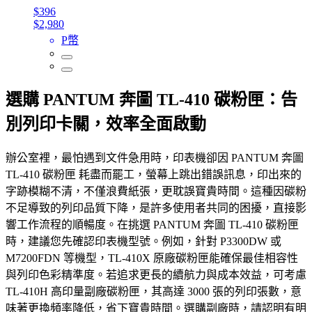
$396
$2,980
P幣
選購 PANTUM 奔圖 TL-410 碳粉匣：告
別列印卡關，效率全面啟動
辦公室裡，最怕遇到文件急用時，印表機卻因 PANTUM 奔圖
TL-410 碳粉匣 耗盡而罷工，螢幕上跳出錯誤訊息，印出來的
字跡模糊不清，不僅浪費紙張，更耽誤寶貴時間。這種因碳粉
不足導致的列印品質下降，是許多使用者共同的困擾，直接影
響工作流程的順暢度。在挑選 PANTUM 奔圖 TL-410 碳粉匣
時，建議您先確認印表機型號。例如，針對 P3300DW 或
M7200FDN 等機型，TL-410X 原廠碳粉匣能確保最佳相容性
與列印色彩精準度。若追求更長的續航力與成本效益，可考慮
TL-410H 高印量副廠碳粉匣，其高達 3000 張的列印張數，意
味著更換頻率降低，省下寶貴時間。選購副廠時，請認明有明