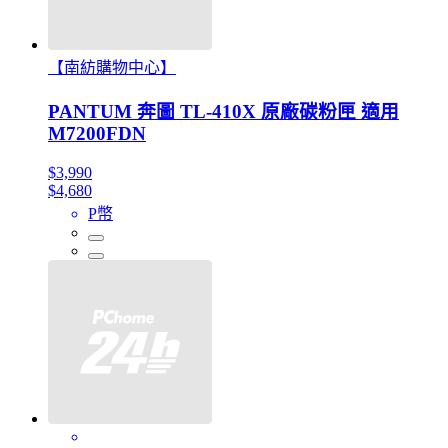
【南紡購物中心】
PANTUM 奔圖 TL-410X 原廠碳粉匣 適用
M7200FDN
$3,990
$4,680
P幣