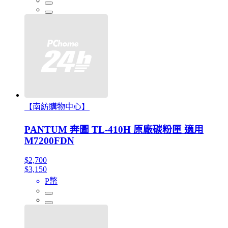
【南紡購物中心】
PANTUM 奔圖 TL-410H 原廠碳粉匣 適用
M7200FDN
$2,700
$3,150
P幣