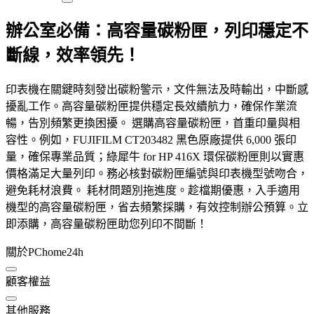
辦公室必備：高容量碳粉匣，列印穩定不
斷線，效率領先！
印表機在關鍵時刻發出碳粉警示，文件無法及時輸出，中斷感
擾亂工作。高容量碳粉匣提供穩定長效續航力，確保作業流
暢，告別頻繁更換困擾。 選購高容量碳粉匣，首重印量與相
容性。例如，FUJIFILM CT203482 黑色原廠提供 6,000 張印
量，確保專業品質；綠犀牛 for HP 416X 環保碳粉匣則以實惠
價格滿足大量列印。務必核對碳粉匣編號與印表機型號吻合，
避免耗材浪費。 耗材問題別拖進度。趁檔期優惠，入手適用
機型的高容量碳粉匣，省去頻繁採購，有效控制辦公預算。立
即添購，高容量碳粉匣助您列印不間斷！
關於PChome24h
顧客權益
其他服務