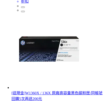
折扣
[送現金]W1360X / 136X 原廠高容量黑色碳粉匣/同帳號
回購5次再送200元