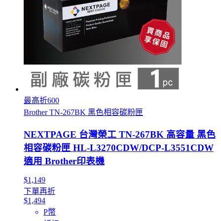
最高折600
Brother TN-267BK 黑色相容碳粉匣
NEXTPAGE 台灣榮工 TN-267BK 高容量 黑色
相容碳粉匣 HL-L3270CDW/DCP-L3551CDW
適用 Brother印表機
$1,149
下單再折
$1,494
P幣