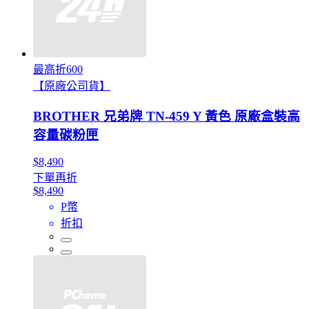
最高折600
【原廠公司貨】
BROTHER 兄弟牌 TN-459 Y 黃色 原廠盒裝高
容量碳粉匣
$8,490
下單再折
$8,490
P幣
折扣