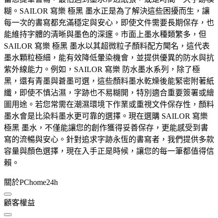
糊。SAILOR 寫樂 極黑 墨水正是為了解決這些困擾而生，讓
每一次的書寫都充滿穩定與安心，即使文件需要長期保存，也
能維持字體的清晰與墨色的深邃。市面上墨水種類繁多，但
SAILOR 寫樂 極黑 墨水以其超微粒子顏料配方聞名，這代表
墨水顆粒極細，能有效降低暈染機會，並提供優異的防水與抗
紫外線能力。例如，SAILOR 寫樂 防水墨水系列，除了極
黑，還有青墨與蒼墨可選，這些顏料墨水乾燥後能緊密附著紙
纖，即使不慎沾濕，字跡也不易糊開，特別適合重要簽署或繪
圖用途。若您常需在潮濕環境下作業或重視文件保存性，顏料
墨水會是比染料墨水更可靠的選擇。現在選購 SAILOR 寫樂
極黑 墨水，不僅能讓您的創作獲得妥善保存，更能感受到書
寫的流暢與安心。針對追求字跡永恆的書寫者，我們提供多款
容量與顏色選擇，現在入手正是時候，讓您的每一筆都值得信
賴。
關於PChome24h
顧客權益