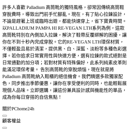
許多人喜歡 Palladium 高筒靴的獨特風格，卻常因傳統高筒鞋
穿脫費時，導致出門前手忙腳亂。現在，有了貼心拉鍊設計，
不論是趕著上班或臨時出遊，都能快速穿上，省下寶貴時間。
以PALLADIUM PAMPA HI RE-VEGAN LTH系列為例，這款
高筒靴特別在內側加入拉鍊，解決了鞋帶反覆綁解的困擾，讓
你在不到十秒內完成穿脫。它的RE-VEGAN LTH環保材質，
不僅輕盈且易於清潔，提供黑、白、深藍、淡粉等多種色彩選
擇。若你追求日常實用性與快速方便，選有拉鍊的款式絕對是
日常通勤的加分項；若對材質有特殊偏好，此系列純素皮革則
能滿足環保考量。 告別高筒靴的穿脫煩惱，現在就是將
Palladium 高筒靴納入鞋櫃的絕佳機會。我們精選多款獨家配
色，同步推出季節優惠，讓你在享受便利的同時，也能輕鬆展
現個人品味。立即選購，讓這份兼具設計感與機能性的單品，
成為你每日穿搭的自信焦點！
關於PChome24h
顧客權益