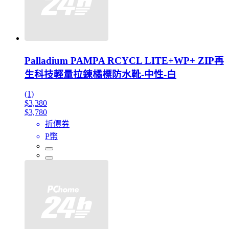
Palladium PAMPA RCYCL LITE+WP+ ZIP再
生科技輕量拉鍊橘標防水靴-中性-白
(1)
$3,380
$3,780
折價券
P幣