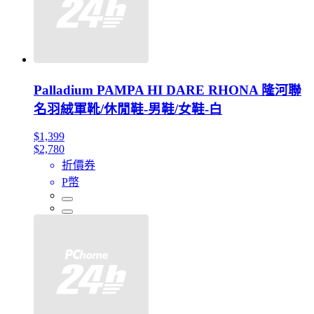
Palladium PAMPA HI DARE RHONA 隆河聯
名羽絨軍靴/休閒鞋-男鞋/女鞋-白
$1,399
$2,780
折價券
P幣