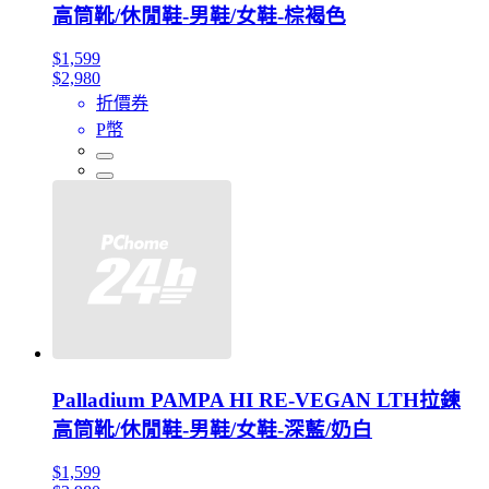
高筒靴/休閒鞋-男鞋/女鞋-棕褐色
$1,599
$2,980
折價券
P幣
Palladium PAMPA HI RE-VEGAN LTH拉鍊
高筒靴/休閒鞋-男鞋/女鞋-深藍/奶白
$1,599