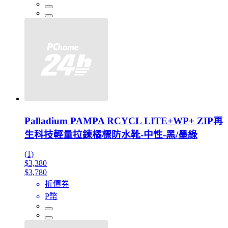
Palladium PAMPA RCYCL LITE+WP+ ZIP再
生科技輕量拉鍊橘標防水靴-中性-黑/墨綠
(1)
$3,380
$3,780
折價券
P幣