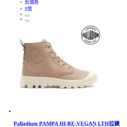
折價券
P幣
Palladium PAMPA HI RE-VEGAN LTH拉鍊