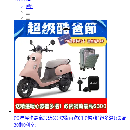
P幣
PC星展卡最高加碼6% 登錄再送8千P幣+好禮多選1(最高
30期0利率)