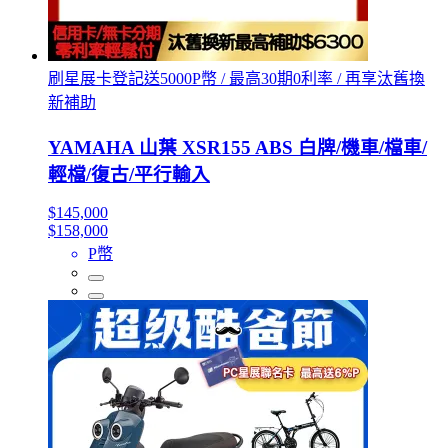
刷星展卡登記送5000P幣 / 最高30期0利率 / 再享汰舊換
新補助
YAMAHA 山葉 XSR155 ABS 白牌/機車/檔車/
輕檔/復古/平行輸入
$145,000
$158,000
P幣