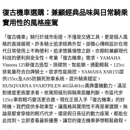
復古機車選購：兼顧經典品味與日常騎乘
實用性的風格座駕
「復古機車」騎行於城市街道，不僅是交通工具，更是個人風
格的直接展現。許多騎士追求經典外型，卻擔心傳統設計在現
代日常使用上不夠便利。追求懷舊情懷之餘，亦期盼兼顧現代
科技的便利與安全性。考量「復古機車」需求，YAMAHA
Vinoora 125新復古造型，搭碟煞、智能鎖，通勤輕鬆，125cc
排氣量符合白牌騎士。欲求性能操控，YAMAHA XSR155提
供155cc及ABS防鎖死煞車系統，提升騎乘穩定。
HUSQVARNA SVARTPILEN 401以401cc黃牌重機動力，滿足
對速度更高要求者。依駕照級別與騎乘距離判斷，市區代步
125cc車款輕巧靈活更合適。現在正是入手「復古機車」的好
時機。我們提供多款車型，讓風格與實用性不再是單選題。無
論是都會穿梭的輕巧代步，還是假日長征的動力座駕，都能在
此找到。立即查看最新優惠，讓您的復古機車夢想輕鬆啟程。