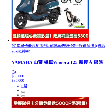
PC星展卡最高加碼6% 登錄再送8千P幣+好禮多選1(最高
30期0利率)
YAMAHA 山葉 機車Vinoora 125 新復古 碟煞
(3)
$83,000
$85,000
P幣