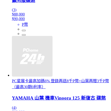
鎖M版碟煞
(3)
$88,000
$90,000
P幣
PC星展卡最高加碼6% 登錄再送8千P幣+山葉再贈3千P幣
（最高30期0利率）
YAMAHA 山葉 機車Vinoora 125 新復古 碟煞
(4)