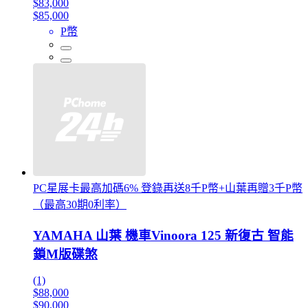
$83,000
$85,000
P幣
PC星展卡最高加碼6% 登錄再送8千P幣+山葉再贈3千P幣
（最高30期0利率）
YAMAHA 山葉 機車Vinoora 125 新復古 智能
鎖M版碟煞
(1)
$88,000
$90,000