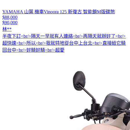
YAMAHA 山葉 機車Vinoora 125 新復古 智能鎖M版碟煞
$88,000
$90,000
林**
半夜下訂<br/>隔天一早就有人連絡<br/>再隔天就辦好了<br/>
超快速<br/>所以<br/>我就特地從台中上台北<br/>直接給它騎
回台中<br/>好騎好騎<br/>超愛