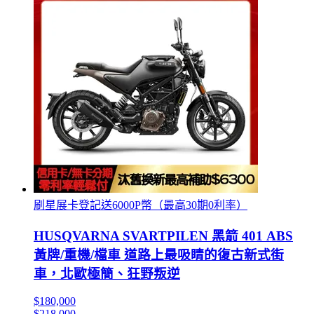
刷星展卡登記送6000P幣（最高30期0利率）
HUSQVARNA SVARTPILEN 黑箭 401 ABS
黃牌/重機/檔車 道路上最吸睛的復古新式街
車，北歐極簡、狂野叛逆
$180,000
$218,000