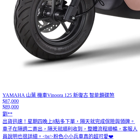
YAMAHA 山葉 機車Vinoora 125 新復古 智能鎖碟煞
$87,000
$89,000
劉**
出貨迅速！星期四晚上8點多下單，隔天就完成保險與領牌。
車子在隔週二寄出，隔天就順利收到，整體流程順暢，客服人
員說明也很詳細。<br/>粉色小小兵車真的超可愛❤️