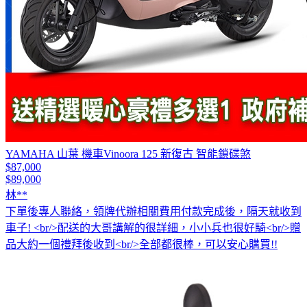
YAMAHA 山葉 機車Vinoora 125 新復古 智能鎖碟煞
$87,000
$89,000
林**
下單後專人聯絡，領牌代辦相關費用付款完成後，隔天就收到
車子! <br/>配送的大哥講解的很詳細，小小兵也很好騎<br/>贈
品大約一個禮拜後收到<br/>全部都很棒，可以安心購買!!