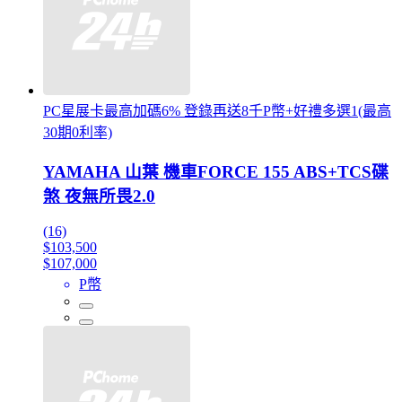
PC星展卡最高加碼6% 登錄再送8千P幣+好禮多選1(最高
30期0利率)
YAMAHA 山葉 機車FORCE 155 ABS+TCS碟
煞 夜無所畏2.0
(16)
$103,500
$107,000
P幣