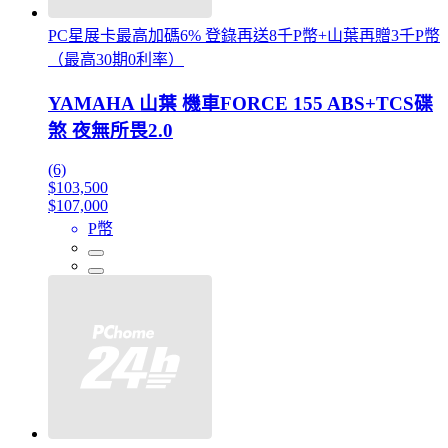
PC星展卡最高加碼6% 登錄再送8千P幣+山葉再贈3千P幣
（最高30期0利率）
YAMAHA 山葉 機車FORCE 155 ABS+TCS碟
煞 夜無所畏2.0
(6)
$103,500
$107,000
P幣