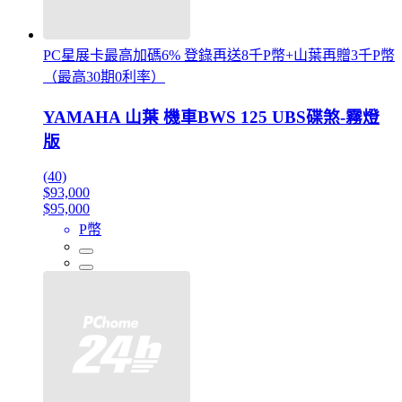
PC星展卡最高加碼6% 登錄再送8千P幣+山葉再贈3千P幣
（最高30期0利率）
YAMAHA 山葉 機車BWS 125 UBS碟煞-霧燈
版
(40)
$93,000
$95,000
P幣