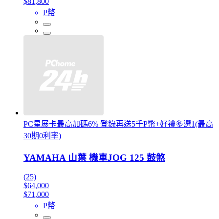
$81,800
P幣
PC星展卡最高加碼6% 登錄再送5千P幣+好禮多選1(最高
30期0利率)
YAMAHA 山葉 機車JOG 125 鼓煞
(25)
$64,000
$71,000
P幣