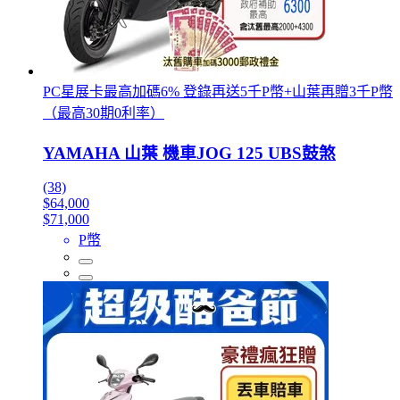
PC星展卡最高加碼6% 登錄再送5千P幣+山葉再贈3千P幣
（最高30期0利率）
YAMAHA 山葉 機車JOG 125 UBS鼓煞
(38)
$64,000
$71,000
P幣