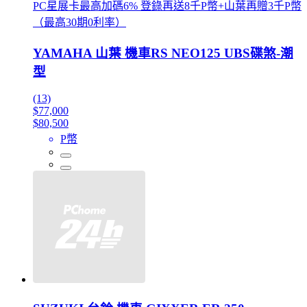
PC星展卡最高加碼6% 登錄再送8千P幣+山葉再贈3千P幣
（最高30期0利率）
YAMAHA 山葉 機車RS NEO125 UBS碟煞-潮
型
(13)
$77,000
$80,500
P幣