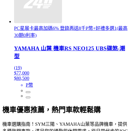
PC星展卡最高加碼6% 登錄再送8千P幣+好禮多選1(最高
30期0利率)
YAMAHA 山葉 機車RS NEO125 UBS碟煞-潮
型
(19)
$77,000
$80,500
P幣
機車優惠推薦，熱門車款輕鬆購
機車選購指南！SYM三陽、YAMAHA山葉等品牌機車，提供