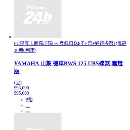
PC星展卡最高加碼6% 登錄再送8千P幣+好禮多選1(最高
30期0利率)
YAMAHA 山葉 機車BWS 125 UBS碟煞-霧燈
版
(57)
$93,000
$95,000
P幣