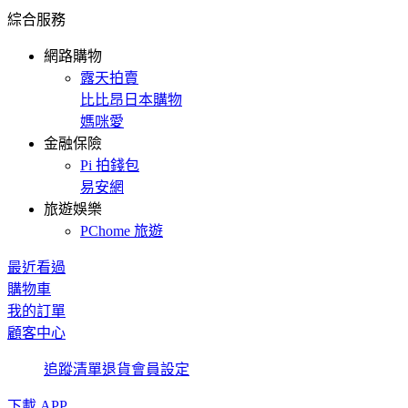
綜合服務
網路購物
露天拍賣
比比昂日本購物
媽咪愛
金融保險
Pi 拍錢包
易安網
旅遊娛樂
PChome 旅遊
最近看過
購物車
我的訂單
顧客中心
追蹤清單
退貨
會員設定
下載 APP