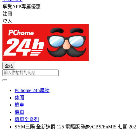
享受APP專屬優惠
註冊
登入
全站
PChome 24h購物
休閒
機車
機車
機車全系列
SYM三陽 全新迪爵 125 電驅版 碟煞/CBS/EnMIS 七期 2