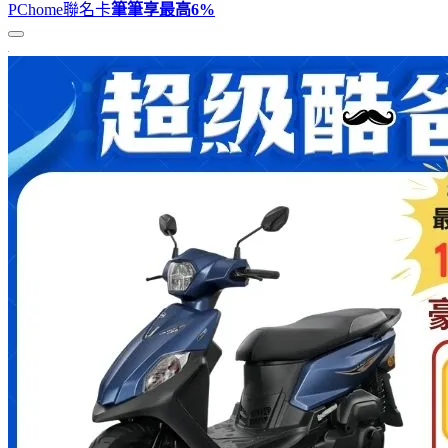
PChome聯名卡
筆筆享最高
6%