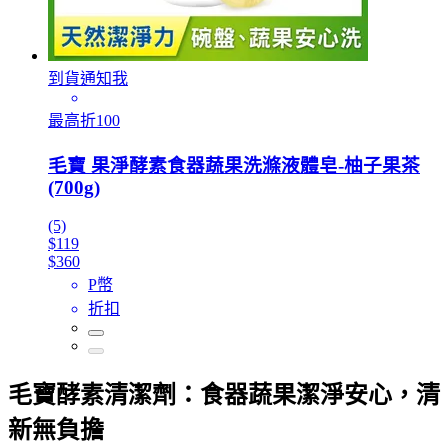
到貨通知我
最高折100
毛寶 果淨酵素食器蔬果洗滌液體皂-柚子果茶
(700g)
(5)
$119
$360
P幣
折扣
毛寶酵素清潔劑：食器蔬果潔淨安心，清
新無負擔