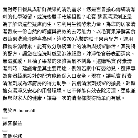
面對每日餐具與新鮮蔬果的清洗需求，您是否曾擔心傳統清潔
劑的化學殘留，或洗後雙手乾燥粗糙？毛寶 酵素清潔劑正是
為了解決這些疑慮而生，它利用生物酵素力量，為您的居家清
潔帶來一份自然的呵護與高效的去污能力。以毛寶果淨酵素食
器蔬果洗滌液體皂為例，這款700克裝的柚子果茶配方，運用
植物來源酵素，能有效分解碗盤上的油垢與殘留髒污。其獨特
的配方，讓您在搓洗時感受泡沫細緻，沖淨後食器表面清爽、
無滑膩感，且柚子果茶的淡雅香氣不刺鼻。選購毛寶 酵素清
潔劑時，建議考量其主要用途，例如若家中有嬰幼兒，選擇專
為食器蔬果設計的配方能確保入口安全。現在，讓毛寶 酵素
清潔劑成為您廚房的得力助手，告別清潔劑殘留的擔憂，輕鬆
擁有潔淨又安心的用餐環境。它不僅能有效去除污漬，更能兼
顧您與家人的健康，讓每一次的清潔都變得簡單而有感。
關於PChome24h
顧客權益
其他服務