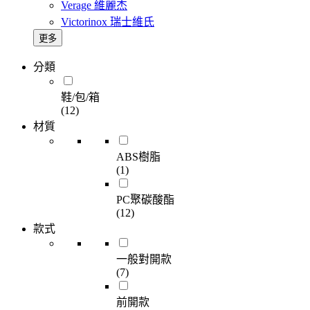
Verage 維麗杰
Victorinox 瑞士維氏
更多
分類
鞋/包/箱
(12)
材質
ABS樹脂
(1)
PC聚碳酸酯
(12)
款式
一般對開款
(7)
前開款