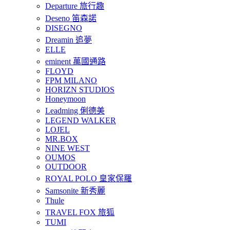
Departure 旅行趣
Deseno 笛森諾
DISEGNO
Dreamin 追夢
ELLE
eminent 萬國通路
FLOYD
FPM MILANO
HORIZN STUDIOS
Honeymoon
Leadming 俐德美
LEGEND WALKER
LOJEL
MR.BOX
NINE WEST
OUMOS
OUTDOOR
ROYAL POLO 皇家保羅
Samsonite 新秀麗
Thule
TRAVEL FOX 旅狐
TUMI