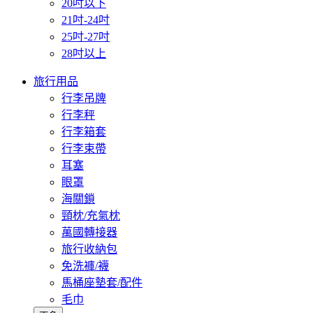
20吋以下
21吋-24吋
25吋-27吋
28吋以上
旅行用品
行李吊牌
行李秤
行李箱套
行李束帶
耳塞
眼罩
海關鎖
頸枕/充氣枕
萬國轉接器
旅行收納包
免洗褲/襪
馬桶座墊套/配件
毛巾