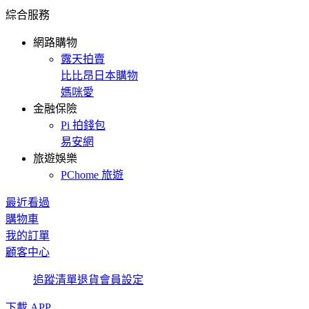
綜合服務
網路購物
露天拍賣
比比昂日本購物
媽咪愛
金融保險
Pi 拍錢包
易安網
旅遊娛樂
PChome 旅遊
最近看過
購物車
我的訂單
顧客中心
追蹤清單
退貨
會員設定
下載 APP