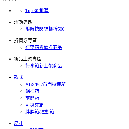
Top 30 推薦
活動專區
限時快閃結帳折500
折價券專區
行李箱折價券商品
新品上架專區
行李箱新上架商品
款式
ABS/PC/布面拉鍊箱
鋁框箱
前開箱
可擴充箱
胖胖箱/運動箱
尺寸