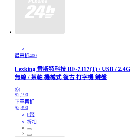
最高折400
Lexking 雷斯特科技 RF-7317(T) / USB / 2.4G
無線 / 茶軸 機械式 復古 打字機 鍵盤
(6)
$2,190
下單再折
$2,390
P幣
折扣