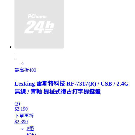
最高折400
Lexking 雷斯特科技 RF-7317(R) / USB / 2.4G
無線 / 青軸 機械式復古打字機鍵盤
(3)
$2,190
下單再折
$2,390
P幣