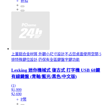
折扣
上蓋鋁合金材質,外觀小尺寸設計不占您桌面使用空間,5
排特殊鍵位設計,仍保有全區鍵盤字鍵功能
Lexking 迷你機械式 復古式 打字機 USB 68鍵
有線鍵盤 (青軸/藍光/黑色/中文版)
(1)
$1,999
$2,690
P幣