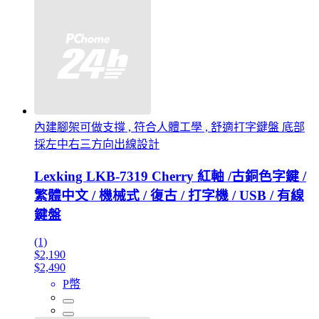
內建腳架可做支撐 , 符合人體工學 , 舒適打字鍵盤 底部
採左中右三方向出線設計
Lexking LKB-7319 Cherry 紅軸 /古銅色字鍵 /
繁體中文 / 機械式 / 復古 / 打字機 / USB / 有線
鍵盤
(1)
$2,190
$2,490
P幣