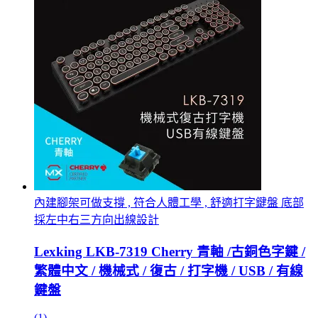
內建腳架可做支撐 , 符合人體工學 , 舒適打字鍵盤 底部
採左中右三方向出線設計
Lexking LKB-7319 Cherry 青軸 /古銅色字鍵 /
繁體中文 / 機械式 / 復古 / 打字機 / USB / 有線
鍵盤
(1)