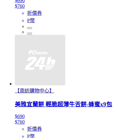
$690
$760
折價券
P幣
【南紡購物中心】
美雅宜蘭餅 輕脆超薄牛舌餅-蜂蜜x9包
$690
$760
折價券
P幣