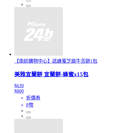
【南紡購物中心】送蜂蜜芝麻牛舌餅1包
美雅宜蘭餅 宜蘭餅-蜂蜜x15包
$639
$800
折價券
P幣