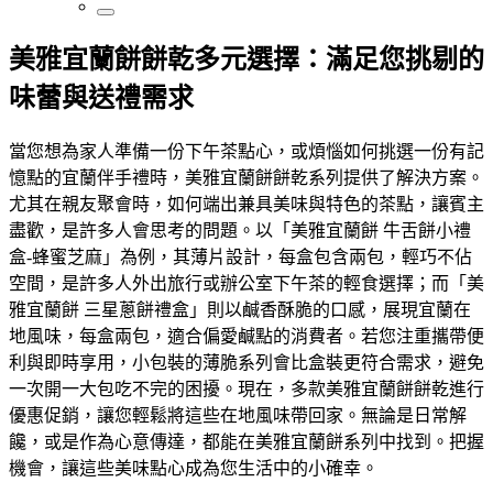
美雅宜蘭餅餅乾多元選擇：滿足您挑剔的
味蕾與送禮需求
當您想為家人準備一份下午茶點心，或煩惱如何挑選一份有記
憶點的宜蘭伴手禮時，美雅宜蘭餅餅乾系列提供了解決方案。
尤其在親友聚會時，如何端出兼具美味與特色的茶點，讓賓主
盡歡，是許多人會思考的問題。以「美雅宜蘭餅 牛舌餅小禮
盒-蜂蜜芝麻」為例，其薄片設計，每盒包含兩包，輕巧不佔
空間，是許多人外出旅行或辦公室下午茶的輕食選擇；而「美
雅宜蘭餅 三星蔥餅禮盒」則以鹹香酥脆的口感，展現宜蘭在
地風味，每盒兩包，適合偏愛鹹點的消費者。若您注重攜帶便
利與即時享用，小包裝的薄脆系列會比盒裝更符合需求，避免
一次開一大包吃不完的困擾。現在，多款美雅宜蘭餅餅乾進行
優惠促銷，讓您輕鬆將這些在地風味帶回家。無論是日常解
饞，或是作為心意傳達，都能在美雅宜蘭餅系列中找到。把握
機會，讓這些美味點心成為您生活中的小確幸。