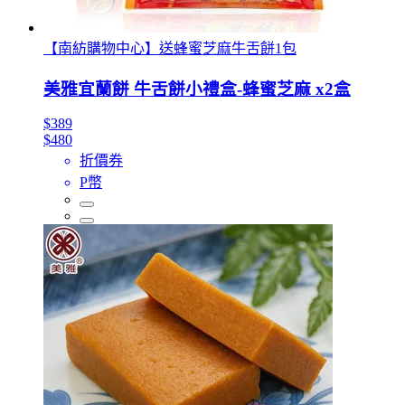
【南紡購物中心】送蜂蜜芝麻牛舌餅1包
美雅宜蘭餅 牛舌餅小禮盒-蜂蜜芝麻 x2盒
$389
$480
折價券
P幣