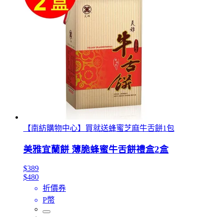
【南紡購物中心】買就送蜂蜜芝麻牛舌餅1包
美雅宜蘭餅 薄脆蜂蜜牛舌餅禮盒2盒
$389
$480
折價券
P幣