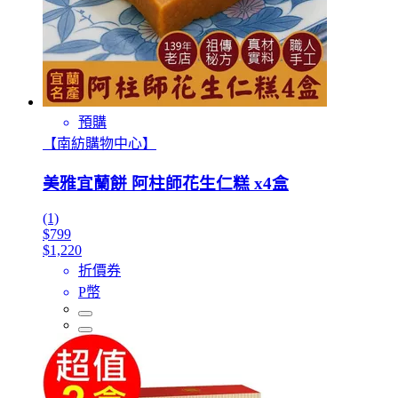
預購
【南紡購物中心】
美雅宜蘭餅 阿柱師花生仁糕 x4盒
(1)
$799
$1,220
折價券
P幣