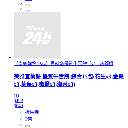
【南紡購物中心】買就送優質牛舌餅1包(口味隨機
美雅宜蘭餅 優質牛舌餅-綜合15包(花生x3,金棗
x3,草莓x3,椒鹽x3,海苔x3)
(1)
$499
$640
折價券
P幣