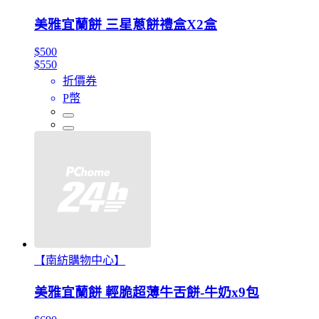
美雅宜蘭餅 三星蔥餅禮盒X2盒
$500
$550
折價券
P幣
【南紡購物中心】
美雅宜蘭餅 輕脆超薄牛舌餅-牛奶x9包