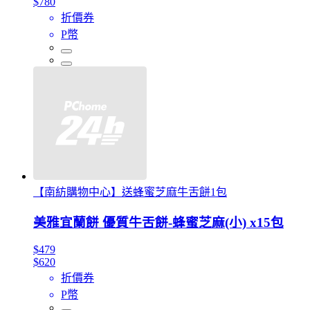
$780
折價券
P幣
【南紡購物中心】送蜂蜜芝麻牛舌餅1包
美雅宜蘭餅 優質牛舌餅-蜂蜜芝麻(小) x15包
$479
$620
折價券
P幣