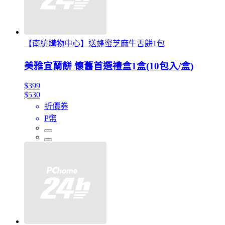
【南紡購物中心】送蜂蜜芝麻牛舌餅1包
美雅宜蘭餅 懷舊首選禮盒1盒(10包入/盒)
$399
$530
折價券
P幣