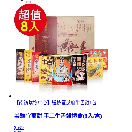
【南紡購物中心】送蜂蜜芝麻牛舌餅1包
美雅宜蘭餅 手工牛舌餅禮盒(8入/盒)
$599