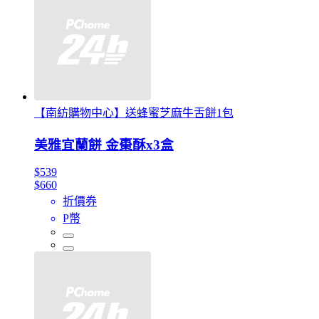
【南紡購物中心】送蜂蜜芝麻牛舌餅1包
美雅宜蘭餅 金棗酥x3盒
$539
$660
折價券
P幣