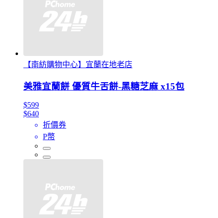
【南紡購物中心】宜蘭在地老店
美雅宜蘭餅 優質牛舌餅-黑糖芝麻 x15包
$599
$640
折價券
P幣