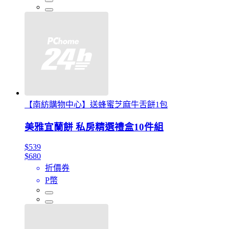
【南紡購物中心】送蜂蜜芝麻牛舌餅1包
美雅宜蘭餅 私房精選禮盒10件組
$539
$680
折價券
P幣