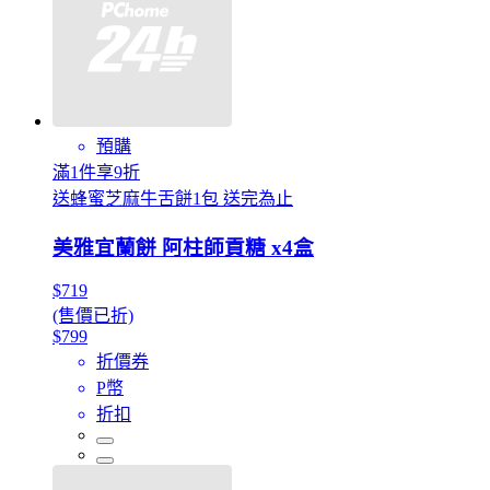
預購
滿1件享9折
送蜂蜜芝麻牛舌餅1包 送完為止
美雅宜蘭餅 阿柱師貢糖 x4盒
$719
(售價已折)
$799
折價券
P幣
折扣