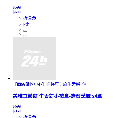
$599
$640
折價券
P幣
【南紡購物中心】送蜂蜜芝麻牛舌餅1包
美雅宜蘭餅 牛舌餅小禮盒-蜂蜜芝麻 x4盒
$699
$950
折價券