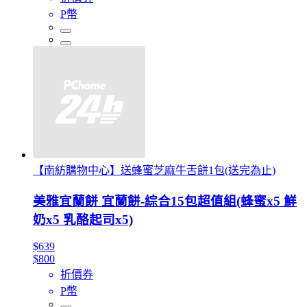
P幣
【南紡購物中心】送蜂蜜芝麻牛舌餅1包(送完為止)
美雅宜蘭餅 宜蘭餅-綜合15包超值組(蜂蜜x5 鮮
奶x5 乳酪起司x5)
$639
$800
折價券
P幣