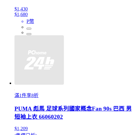
$1,430
$1,680
P幣
滿1件享8折
PUMA 彪馬 足球系列國家概念Fan 90s 巴西 男
短袖上衣 66060202
$1,209