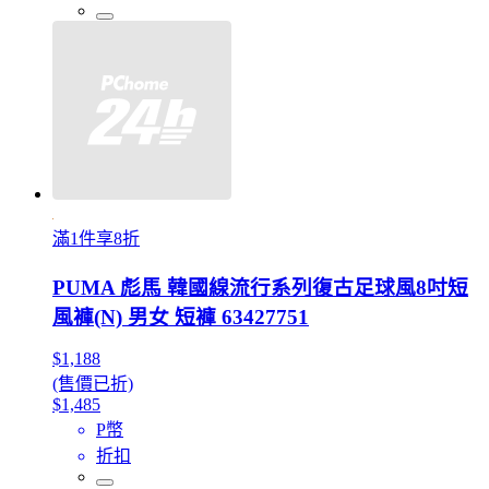
滿1件享8折
PUMA 彪馬 韓國線流行系列復古足球風8吋短
風褲(N) 男女 短褲 63427751
$1,188
(售價已折)
$1,485
P幣
折扣