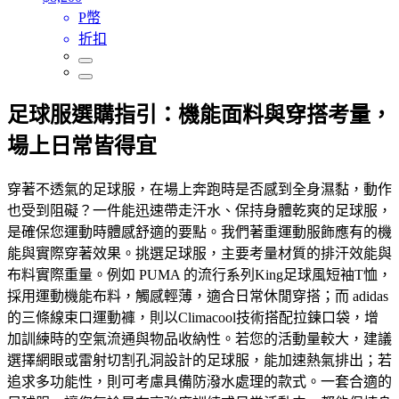
P幣
折扣
足球服選購指引：機能面料與穿搭考量，
場上日常皆得宜
穿著不透氣的足球服，在場上奔跑時是否感到全身濕黏，動作
也受到阻礙？一件能迅速帶走汗水、保持身體乾爽的足球服，
是確保您運動時體感舒適的要點。我們著重運動服飾應有的機
能與實際穿著效果。挑選足球服，主要考量材質的排汗效能與
布料實際重量。例如 PUMA 的流行系列King足球風短袖T恤，
採用運動機能布料，觸感輕薄，適合日常休閒穿搭；而 adidas
的三條線束口運動褲，則以Climacool技術搭配拉鍊口袋，增
加訓練時的空氣流通與物品收納性。若您的活動量較大，建議
選擇網眼或雷射切割孔洞設計的足球服，能加速熱氣排出；若
追求多功能性，則可考慮具備防潑水處理的款式。一套合適的