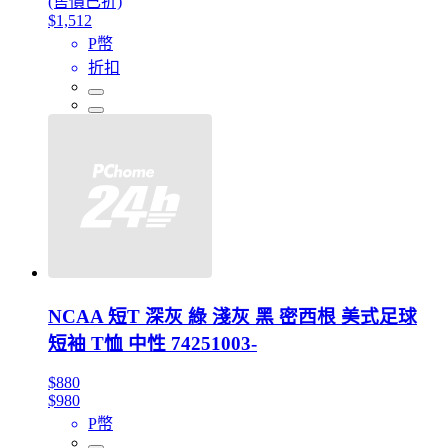
(售價已折)
$1,512
P幣
折扣
NCAA 短T 深灰 綠 淺灰 黑 密西根 美式足球
短袖 T恤 中性 74251003-
$880
$980
P幣