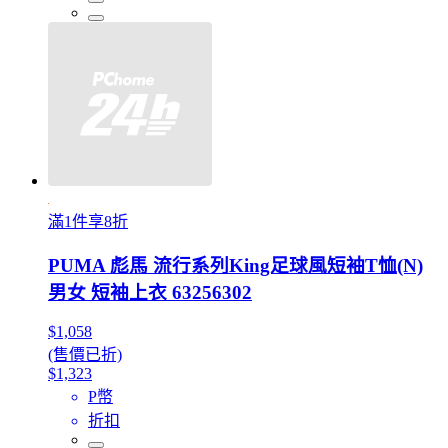
滿1件享8折
PUMA 彪馬 流行系列King足球風短袖T恤(N)
男女 短袖上衣 63256302
$1,058
(售價已折)
$1,323
P幣
折扣