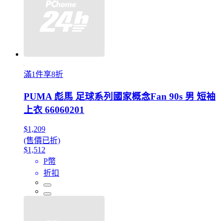
滿1件享8折
PUMA 彪馬 足球系列國家概念Fan 90s 男 短袖
上衣 66060201
$1,209
(售價已折)
$1,512
P幣
折扣