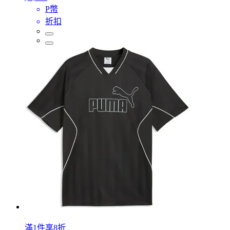
P幣
折扣
滿1件享8折