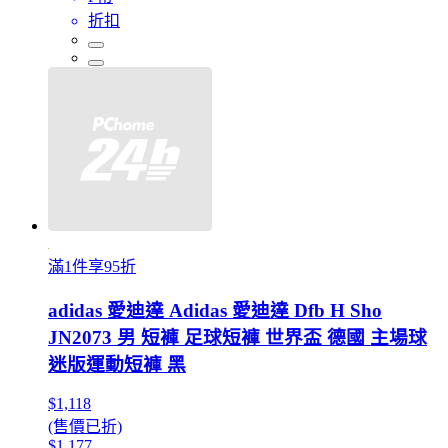
折扣
滿1件享95折
adidas 愛迪達 Adidas 愛迪達 Dfb H Sho
JN2073 男 短褲 足球短褲 世界盃 德國 主場球
迷版運動短褲 黑
$1,118
(售價已折)
$1,177