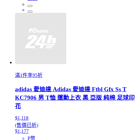
滿1件享95折
adidas 愛迪達 Adidas 愛迪達 Ftbl Gfx Ss T
KC7906 男 T恤 運動上衣 黑 亞版 純棉 足球印
花
$1,118
(售價已折)
$1,177
P幣