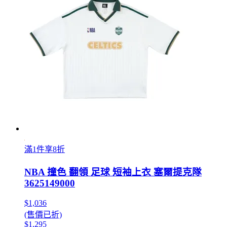
滿1件享8折
NBA 撞色 翻領 足球 短袖上衣 塞爾提克隊
3625149000
$1,036
(售價已折)
$1,295