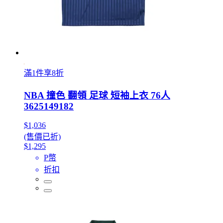
滿1件享8折
NBA 撞色 翻領 足球 短袖上衣 76人
3625149182
$1,036
(售價已折)
$1,295
P幣
折扣