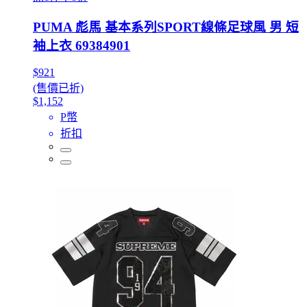
PUMA 彪馬 基本系列SPORT線條足球風 男 短
袖上衣 69384901
$921
(售價已折)
$1,152
P幣
折扣