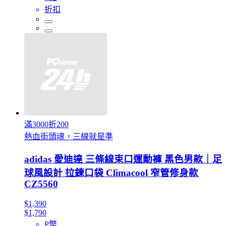
折扣
滿3000折200
熱血街頭魂，三線就是準
adidas 愛迪達 三條線束口運動褲 黑色男款｜足
球風設計 拉鍊口袋 Climacool 窄管修身款
CZ5560
$1,390
$1,790
P幣