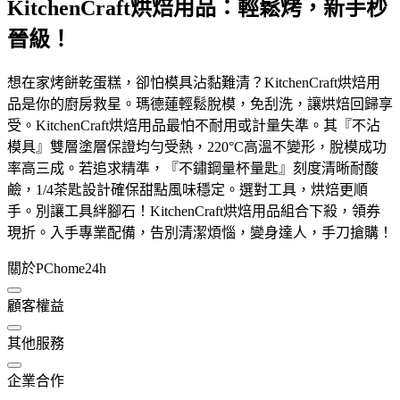
KitchenCraft烘焙用品：輕鬆烤，新手秒
晉級！
想在家烤餅乾蛋糕，卻怕模具沾黏難清？KitchenCraft烘焙用
品是你的廚房救星。瑪德蓮輕鬆脫模，免刮洗，讓烘焙回歸享
受。KitchenCraft烘焙用品最怕不耐用或計量失準。其『不沾
模具』雙層塗層保證均勻受熱，220°C高溫不變形，脫模成功
率高三成。若追求精準，『不鏽鋼量杯量匙』刻度清晰耐酸
鹼，1/4茶匙設計確保甜點風味穩定。選對工具，烘焙更順
手。別讓工具絆腳石！KitchenCraft烘焙用品組合下殺，領券
現折。入手專業配備，告別清潔煩惱，變身達人，手刀搶購！
關於PChome24h
顧客權益
其他服務
企業合作