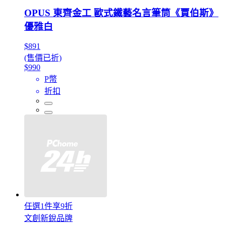
OPUS 東齊金工 歐式鐵藝名言筆筒《賈伯斯》
優雅白
$891
(售價已折)
$990
P幣
折扣
任選1件享9折
文創新銳品牌