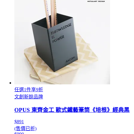
任選1件享9折
文創新銳品牌
OPUS 東齊金工 歐式鐵藝筆筒《培根》經典黑
$891
(售價已折)