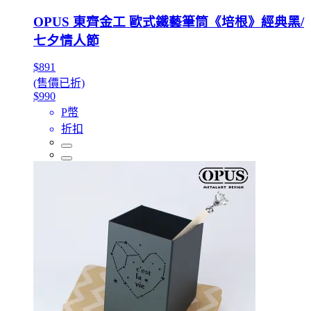
OPUS 東齊金工 歐式鐵藝筆筒《培根》經典黑/
七夕情人節
$891
(售價已折)
$990
P幣
折扣