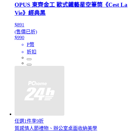
OPUS 東齊金工 歐式鐵藝星空筆筒《Cest La
Vie》經典黑
$891
(售價已折)
$990
P幣
折扣
任選1件享9折
質感情人節禮物、辦公室桌面收納美學