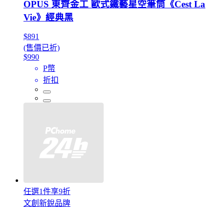
OPUS 東齊金工 歐式鐵藝星空筆筒《Cest La
Vie》經典黑
$891
(售價已折)
$990
P幣
折扣
任選1件享9折
文創新銳品牌