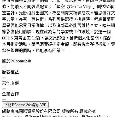
提供多種視覺風格。例如「培根」款以其黑、白兩色與鐵藝線
條，能融入不同裝潢配置；「星空《Cest La Vie》」則透過鏤
空設計，光影投射出圖案，為空間帶來視覺層次。若您偏好文
字力量，亦有「賈伯斯」系列可供選擇。挑選時，考慮筆筒壁
厚是否能承受日常碰撞，以及底部重心能否維持直立，這些細
節影響使用體驗。現在就為您的學習或工作環境，挑選一個
OPUS 東齊金工 筆筒，讓文具歸位，營造個人化空間。搭配
本月指定活動，單品消費達指定金額，即有機會獲得折扣，讓
您在整理的同時，也能享有回饋。
關於PChome24h
顧客權益
其他服務
企業合作
下載 PChome 24h購物 APP
網路家庭國際資訊股份有限公司 版權所有 轉載必究
PChome and PChome Online are trademarks of PChome Online