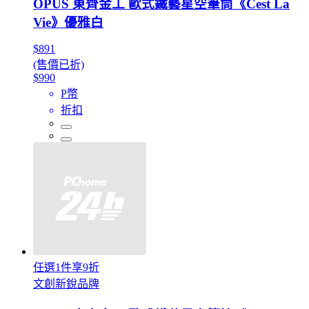
OPUS 東齊金工 歐式鐵藝星空筆筒《Cest La
Vie》優雅白
$891
(售價已折)
$990
P幣
折扣
任選1件享9折
文創新銳品牌