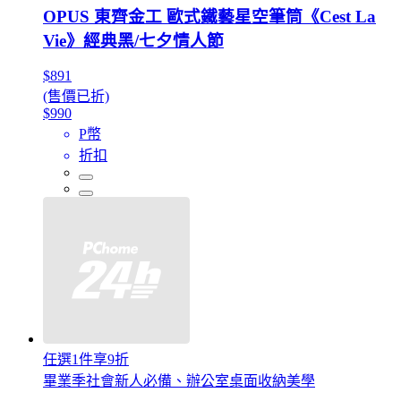
OPUS 東齊金工 歐式鐵藝星空筆筒《Cest La
Vie》經典黑/七夕情人節
$891
(售價已折)
$990
P幣
折扣
任選1件享9折
畢業季社會新人必備、辦公室桌面收納美學