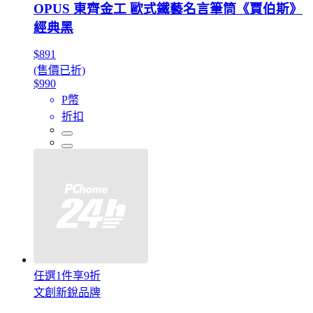
OPUS 東齊金工 歐式鐵藝名言筆筒《賈伯斯》
經典黑
$891
(售價已折)
$990
P幣
折扣
任選1件享9折
文創新銳品牌