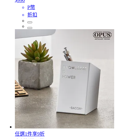
$990
P幣
折扣
任選1件享9折