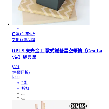
任選1件享9折
文創新銳品牌
OPUS 東齊金工 歐式鐵藝星空筆筒《Cest La
Vie》經典黑
$891
(售價已折)
$990
P幣
折扣