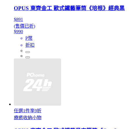
OPUS 東齊金工 歐式鐵藝筆筒《培根》經典黑
$891
(售價已折)
$990
P幣
折扣
任選1件享9折
療癒收納小物