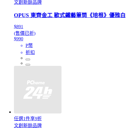
文創新銳品牌
OPUS 東齊金工 歐式鐵藝筆筒《培根》優雅白
$891
(售價已折)
$990
P幣
折扣
任選1件享9折
文創新銳品牌