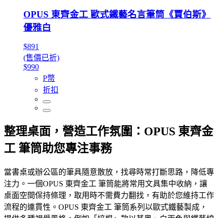
OPUS 東齊金工 歐式鐵藝名言筆筒《賈伯斯》
優雅白
$891
(售價已折)
$990
P幣
折扣
整理桌面，營造工作氛圍：OPUS 東齊金
工 筆筒助您專注事務
當書桌或辦公區的筆具隨意散放，找尋時常打斷思路，降低專
注力。一個OPUS 東齊金工 筆筒能將常用文具集中收納，讓
桌面空間保持條理，取用時不需費力翻找，有助於您維持工作
流程的連貫性。OPUS 東齊金工 筆筒系列以歐式鐵藝製成，