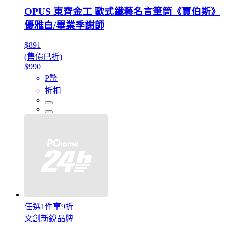
OPUS 東齊金工 歐式鐵藝名言筆筒《賈伯斯》
優雅白/畢業季謝師
$891
(售價已折)
$990
P幣
折扣
任選1件享9折
文創新銳品牌