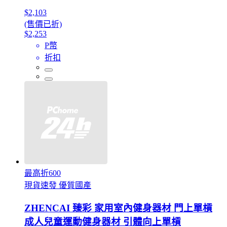
$2,103
(售價已折)
$2,253
P幣
折扣
最高折600
現貨速發 優質國產
ZHENCAI 臻彩 家用室內健身器材 門上單槓
成人兒童運動健身器材 引體向上單槓