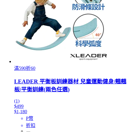
滿590折60
LEADER 平衡板訓練器材 兒童運動健身/翹翹
板/平衡訓練(兩色任選)
(1)
$499
$1,180
P幣
折扣