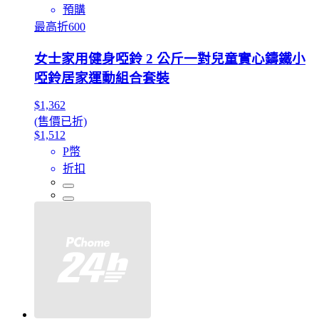
預購
最高折600
女士家用健身啞鈴 2 公斤一對兒童實心鑄鐵小
啞鈴居家運動組合套裝
$1,362
(售價已折)
$1,512
P幣
折扣