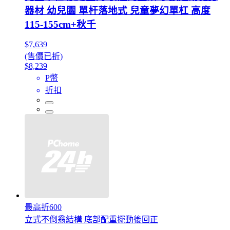
器材 幼兒園 單杆落地式 兒童夢幻單杠 高度
115-155cm+秋千
$7,639
(售價已折)
$8,239
P幣
折扣
最高折600
立式不倒翁結構 底部配重擺動後回正