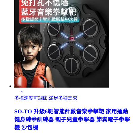
多檔速度可調節,滿足多種需求
SO-TO 升級6靶智能計數音樂拳擊靶 家用運動
健身練拳訓練器 親子兒童拳擊器 節奏電子拳擊
機 沙包機