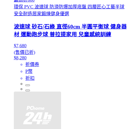
環保 PVC 波速球 防滑防爆加厚底盤 四層匠心工藝半球
安全耐造居家鍛煉健身優選
波速球 砂石/石綠 直徑60cm 半圓平衡球 健身器
材 運動跑步球 普拉提家用 兒童感統訓練
$7,680
(售價已折)
$8,280
折價券
P幣
折扣