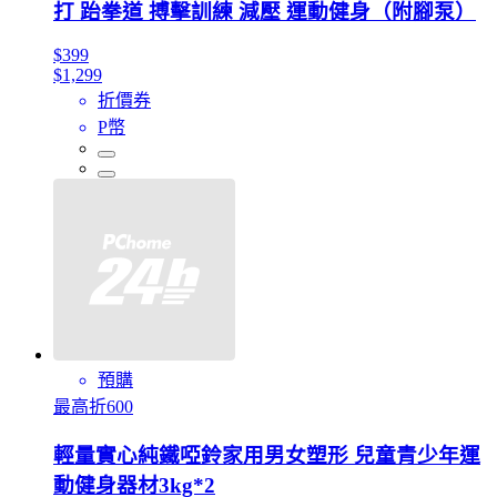
打 跆拳道 搏擊訓練 減壓 運動健身（附腳泵）
$399
$1,299
折價券
P幣
預購
最高折600
輕量實心純鐵啞鈴家用男女塑形 兒童青少年運
動健身器材3kg*2