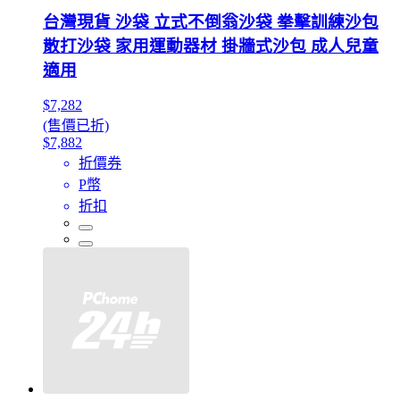
台灣現貨 沙袋 立式不倒翁沙袋 拳擊訓練沙包
散打沙袋 家用運動器材 掛牆式沙包 成人兒童
適用
$7,282
(售價已折)
$7,882
折價券
P幣
折扣