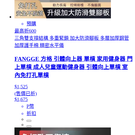
預購
最高折600
三角雙支撐結構 多重緊鎖 加大防滑腳板 多層加厚鋼管
加厚護手棉 精密水平儀
FANGGE 方格 引體向上器 單槓 家用健身器 門
上單槓 成人兒童運動健身器 引體向上單槓 室
內免打孔單槓
$1,525
(售價已折)
$1,675
P幣
折扣