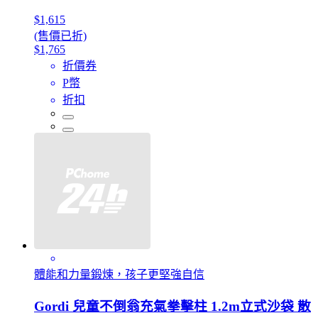
$1,615
(售價已折)
$1,765
折價券
P幣
折扣
體能和力量鍛煉，孩子更堅強自信
Gordi 兒童不倒翁充氣拳擊柱 1.2m立式沙袋 散