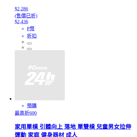
$2,286
(售價已折)
$2,436
P幣
折扣
預購
最高折600
家用單槓 引體向上 落地 單雙槓 兒童男女拉伸
運動 家庭 健身器材 成人