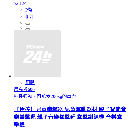
$2,124
P幣
折扣
預購
最高折600
粘性強勁，可承受200kg的重力
【伊達】兒童拳擊器 兒童運動器材 親子智能音
樂拳擊靶 親子音樂拳擊靶 拳擊訓練機 音樂拳
擊機