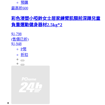
預購
最高折600
彩色浸塑小啞鈴女士居家練臂肌頸前深蹲兒童
負重運動健身器材2.5kg*2
$1,798
(售價已折)
$1,948
P幣
折扣