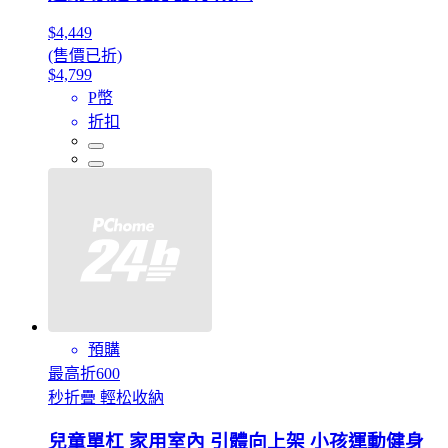
$4,449
(售價已折)
$4,799
P幣
折扣
預購
最高折600
秒折疊 輕松收納
兒童單杠 家用室內 引體向上架 小孩運動健身