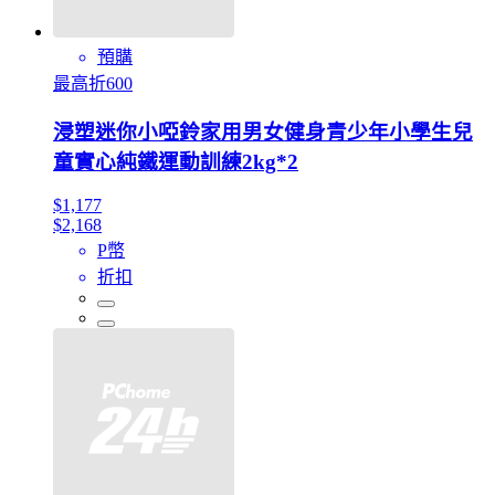
預購
最高折600
浸塑迷你小啞鈴家用男女健身青少年小學生兒
童實心純鐵運動訓練2kg*2
$1,177
$2,168
P幣
折扣