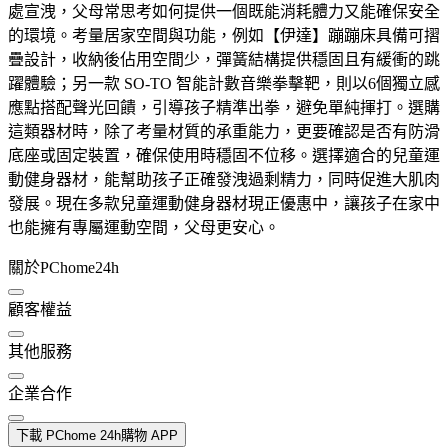
處宣洩，父母常思考如何提供一個既能消耗體力又能確保安全
的環境。考量居家空間與功能，例如【伊達】蹦蹦床具備可摺
疊設計，收納後佔用空間少，彈簧結構提供穩固且有緩衝的跳
躍體驗；另一款 SO-TO 智能計數音樂拳擊靶，則以6個獨立感
應點搭配聲光回饋，引導孩子精準出拳，避免單純揮打。選購
這類器材時，除了考量材質的承重能力，更要確認是否有防滑
底座或固定裝置，確保使用時穩固不位移。選擇適合的兒童運
動健身器材，能幫助孩子正確發洩過剩精力，同時促進大肌肉
發展。現在多款兒童運動健身器材現正優惠中，讓孩子在家中
也能擁有專屬運動空間，父母更安心。
關於PChome24h
顧客權益
其他服務
企業合作
下載 PChome 24h購物 APP