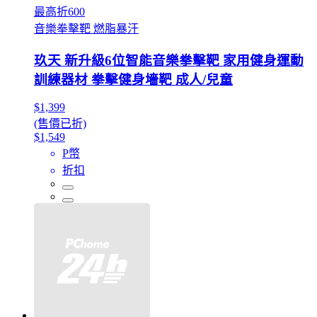
最高折600
音樂拳擊靶 燃脂暴汗
玖天 新升級6位智能音樂拳擊靶 家用健身運動
訓練器材 拳擊健身墻靶 成人/兒童
$1,399
(售價已折)
$1,549
P幣
折扣