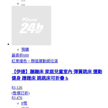
預購
最高折600
紅黑撞色，顏值運動感拉滿
【伊達】蹦蹦床 家庭兒童室內 彈簧跳床 運動
健身 蹭蹭床 跳跳床可折疊 h
$3,126
(售價已折)
$3,476
P幣