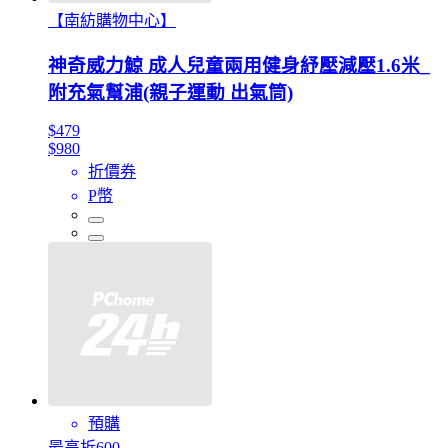
【南紡購物中心】
神奇威力鯨 成人兒童兩用健身紓壓減壓1.6米_
附充氣幫浦(親子運動 出氣筒)
$479
$980
折價券
P幣
預購
最高折600