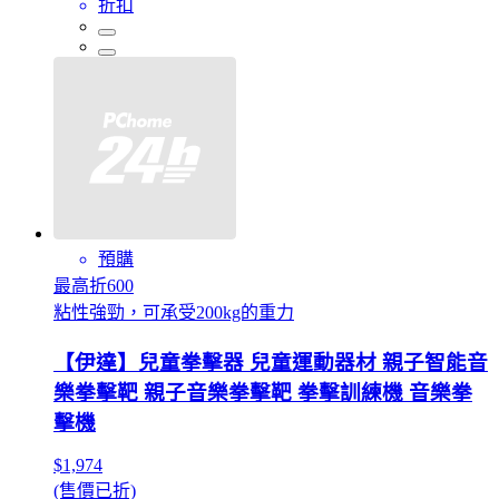
折扣
預購
最高折600
粘性強勁，可承受200kg的重力
【伊達】兒童拳擊器 兒童運動器材 親子智能音
樂拳擊靶 親子音樂拳擊靶 拳擊訓練機 音樂拳
擊機
$1,974
(售價已折)