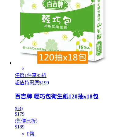
任選1件享95折
超值特惠原$199
百吉牌 輕巧包衛生紙120抽x18包
(63)
$179
(售價已折)
$189
P幣