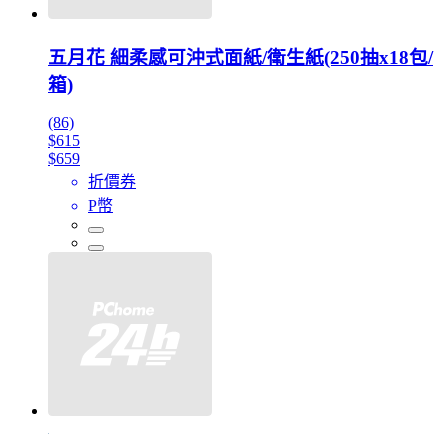
五月花 細柔感可沖式面紙/衛生紙(250抽x18包/
箱)
(86)
$615
$659
折價券
P幣