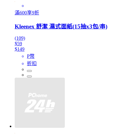
滿600享9折
Kleenex 舒潔 濕式面紙(15抽x3包/串)
(109)
$59
$149
P幣
折扣