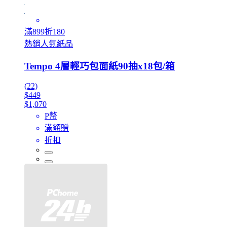
滿899折180
熱銷人氣紙品
Tempo 4層輕巧包面紙90抽x18包/箱
(22)
$449
$1,070
P幣
滿額贈
折扣