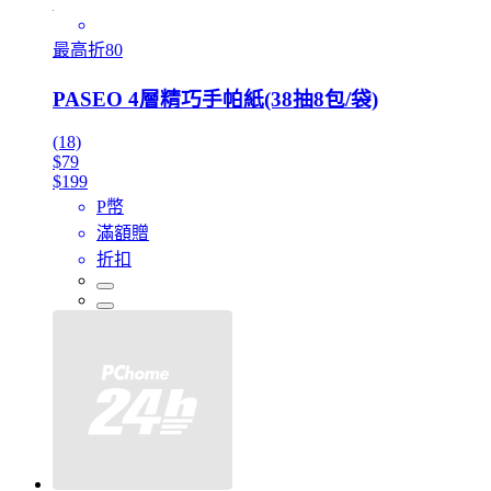
最高折80
PASEO 4層精巧手帕紙(38抽8包/袋)
(18)
$79
$199
P幣
滿額贈
折扣