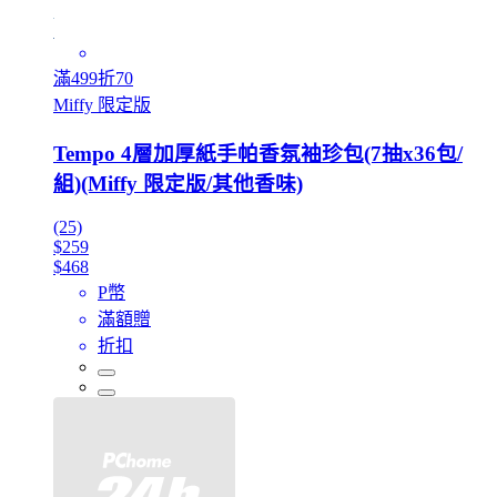
滿499折70
Miffy 限定版
Tempo 4層加厚紙手帕香氛袖珍包(7抽x36包/
組)(Miffy 限定版/其他香味)
(25)
$259
$468
P幣
滿額贈
折扣