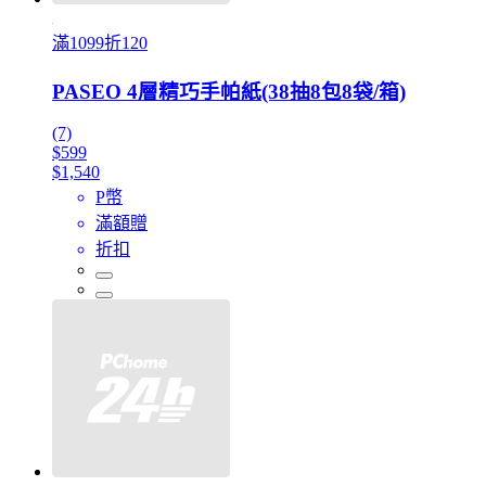
滿1099折120
PASEO 4層精巧手帕紙(38抽8包8袋/箱)
(7)
$599
$1,540
P幣
滿額贈
折扣