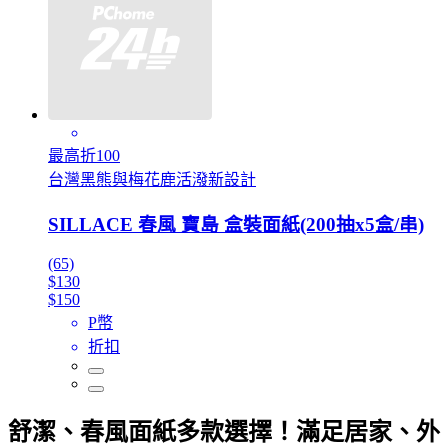
最高折100
台灣黑熊與梅花鹿活潑新設計
SILLACE 春風 寶島 盒裝面紙(200抽x5盒/串)
(65)
$130
$150
P幣
折扣
舒潔、春風面紙多款選擇！滿足居家、外