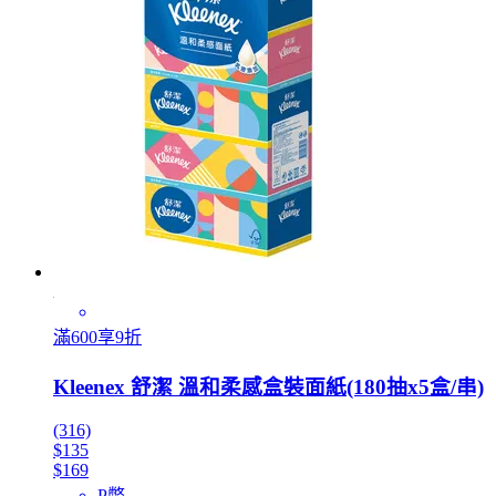
滿600享9折
Kleenex 舒潔 溫和柔感盒裝面紙(180抽x5盒/串)
(316)
$135
$169
P幣