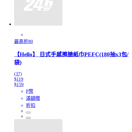
最高折80
【Hello】 日式手感擦臉紙巾PEFC(180抽x3包/
袋)
(37)
$119
$159
P幣
滿額贈
折扣