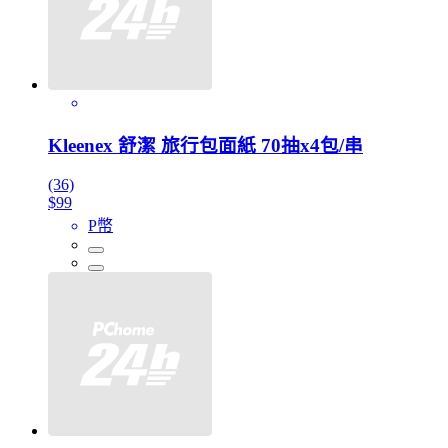
Kleenex 舒潔 旅行包面紙 70抽x4包/串
(36)
$99
P幣