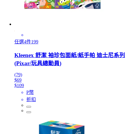
任選4件199
Kleenex 舒潔 袖珍包面紙/紙手帕 迪士尼系列
(Pixar/玩具總動員)
(79)
$69
$109
P幣
折扣