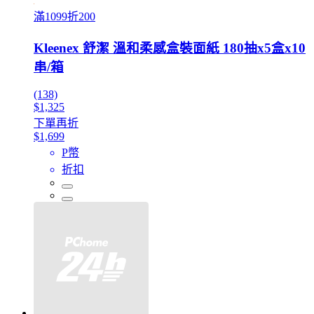
滿1099折200
Kleenex 舒潔 溫和柔感盒裝面紙 180抽x5盒x10
串/箱
(138)
$1,325
下單再折
$1,699
P幣
折扣