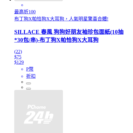
最高折100
布丁狗X帕恰狗X大耳狗，人氣明星驚喜合體!
SILLACE 春風 狗狗好朋友袖珍包面紙(10抽
*30包/串)-布丁狗X帕恰狗X大耳狗
(22)
$75
$129
P幣
折扣