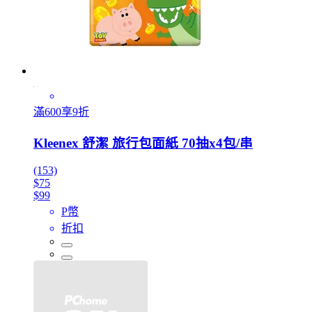
滿600享9折
Kleenex 舒潔 旅行包面紙 70抽x4包/串
(153)
$75
$99
P幣
折扣