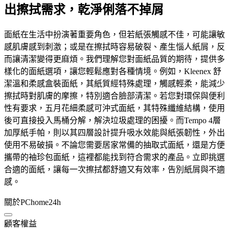
出擦拭需求，乾淨俐落不掉屑
面紙在生活中扮演著重要角色，但若紙張觸感不佳，可能讓敏
感肌膚感到刺激；或是在擦拭時容易破裂、產生惱人紙屑，反
而讓清潔變得更麻煩。我們理解您對面紙品質的期待，提供多
樣化的面紙選項，讓您輕鬆應對各種情境。例如，Kleenex 舒
潔溫和柔感盒裝面紙，其紙質經特殊處理，觸感輕柔，能減少
擦拭時對肌膚的摩擦，特別適合臉部清潔。若您對環保與便利
性有要求，五月花細柔感可沖式面紙，其特殊纖維結構，使用
後可直接投入馬桶分解，解決垃圾處理的困擾。而Tempo 4層
加厚紙手帕，則以其四層設計提升吸水效能與紙張韌性，外出
使用不易破損。不論您需要居家常備的抽取式面紙，還是方便
攜帶的袖珍包面紙，這裡都能找到符合需求的產品。立即挑選
合適的面紙，讓每一次擦拭都舒適又有效率，告別紙屑與不適
感。
關於PChome24h
顧客權益