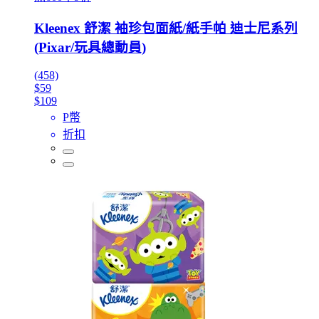
Kleenex 舒潔 袖珍包面紙/紙手帕 迪士尼系列
(Pixar/玩具總動員)
(458)
$59
$109
P幣
折扣