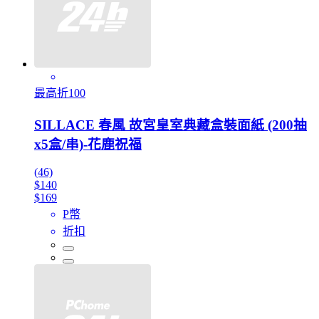
最高折100
SILLACE 春風 故宮皇室典藏盒裝面紙 (200抽
x5盒/串)-花鹿祝福
(46)
$140
$169
P幣
折扣