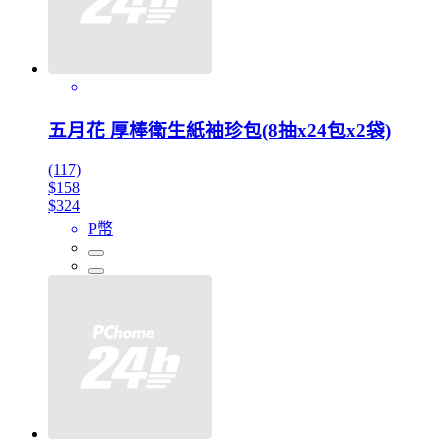
五月花 厚棒衛生紙袖珍包(8抽x24包x2袋)
(117)
$158
$324
P幣