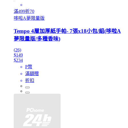
滿499折70
哆啦A夢限量版
Tempo 4層加厚紙手帕- 7張x18小包/組(哆啦A
夢限量版/多種香味)
(26)
$149
$234
P幣
滿額贈
折扣