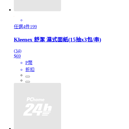
任選4件199
Kleenex 舒潔 濕式面紙(15抽x3包/串)
(34)
$69
P幣
折扣