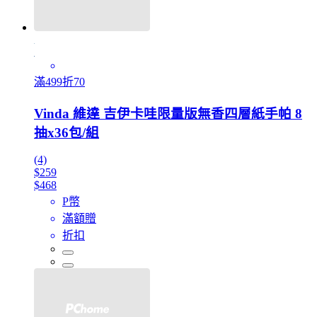
滿499折70
Vinda 維達 吉伊卡哇限量版無香四層紙手帕 8
抽x36包/組
(4)
$259
$468
P幣
滿額贈
折扣