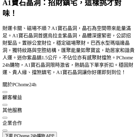
A1寶石晶洞：招財鎮宅，這樣挑才對
味！
財運卡關、磁場不順？A1寶石晶洞，晶石為空間帶來能量滿
足。A1寶石晶洞首選烏拉圭紫晶洞，晶體深邃緊密，公認招
財聖品。置辦公室財位，穩定磁場聚財。巴西水型瑪瑙邊晶
洞，獨特紋路與空腔結構，匯聚能量如聚寶盆，助居家和諧貴
人運。迷你紫晶鎮1.5公斤，不佔位亦有感聚財擋煞。PChome
24h購物，A1寶石晶洞限時激省，熱銷品下單享折扣。穩固財
運、貴人緣、擋煞鎮宅，A1寶石晶洞讓你好運即刻到位！
關於PChome24h
顧客權益
其他服務
企業合作
下載 PChome 24h購物 APP