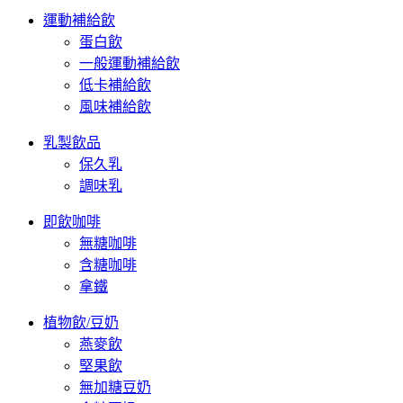
運動補給飲
蛋白飲
一般運動補給飲
低卡補給飲
風味補給飲
乳製飲品
保久乳
調味乳
即飲咖啡
無糖咖啡
含糖咖啡
拿鐵
植物飲/豆奶
燕麥飲
堅果飲
無加糖豆奶