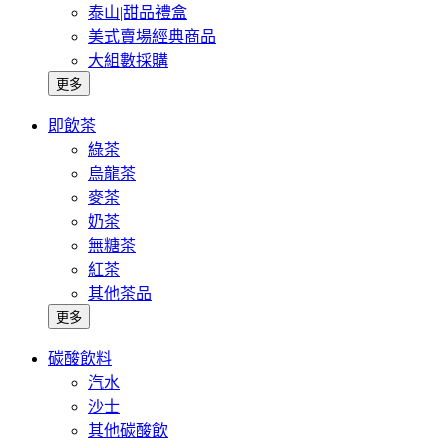
泰山|甜品禮盒
美式賣場經典商品
大組數採購
更多
即飲茶
綠茶
烏龍茶
麥茶
奶茶
無糖茶
紅茶
其他茶品
更多
碳酸飲料
汽水
沙士
其他碳酸飲