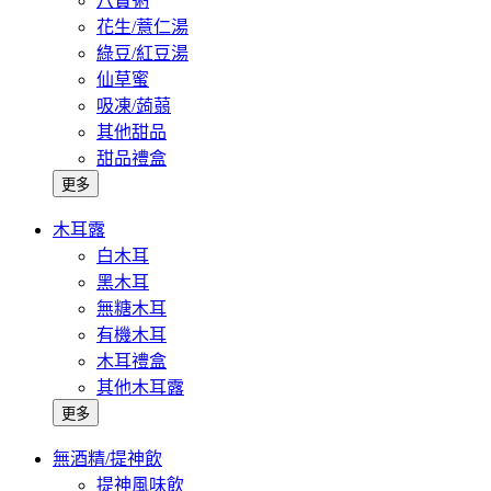
八寶粥
花生/薏仁湯
綠豆/紅豆湯
仙草蜜
吸凍/蒟蒻
其他甜品
甜品禮盒
更多
木耳露
白木耳
黑木耳
無糖木耳
有機木耳
木耳禮盒
其他木耳露
更多
無酒精/提神飲
提神風味飲