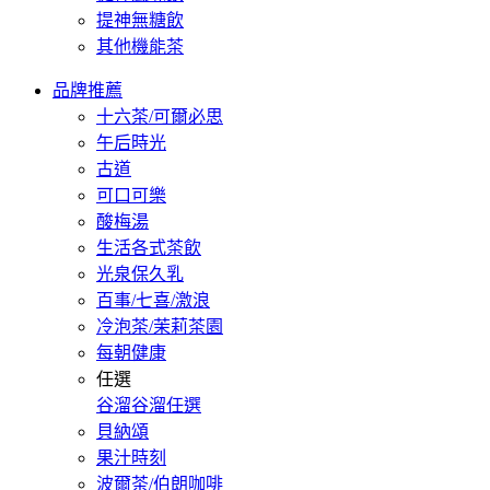
提神無糖飲
其他機能茶
品牌推薦
十六茶/可爾必思
午后時光
古道
可口可樂
酸梅湯
生活各式茶飲
光泉保久乳
百事/七喜/激浪
冷泡茶/茉莉茶園
每朝健康
任選
谷溜谷溜任選
貝納頌
果汁時刻
波爾茶/伯朗咖啡