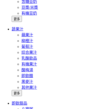
含糖豆奶
豆漿/米漿
有機豆奶
更多
蔬果汁
蘋果汁
柳橙汁
葡萄汁
綜合果汁
乳酸飲品
有機果汁
酸梅湯
即飲醋
黑麥汁
其他果汁
更多
即飲甜品