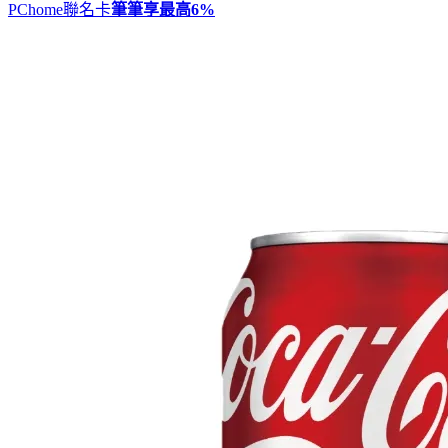
PChome聯名卡
筆筆享最高
6%