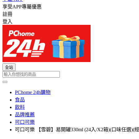
享受APP專屬優惠
註冊
登入
全站
PChome 24h購物
食品
飲料
品牌推薦
可口可樂
可口可樂 【雪碧】易開罐330ml (24入/X2箱)(口味任選)(