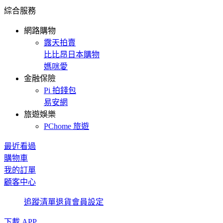
綜合服務
網路購物
露天拍賣
比比昂日本購物
媽咪愛
金融保險
Pi 拍錢包
易安網
旅遊娛樂
PChome 旅遊
最近看過
購物車
我的訂單
顧客中心
追蹤清單
退貨
會員設定
下載 APP