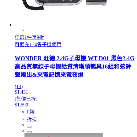
任選1件享9折
可擴充1~4隻子機使用
WONDER 旺德 2.4G子母機 WT-D01 黑色2.4G
高品質無線子母機話質清晰順暢具16組和弦鈴
聲撥出&來電記憶來電夜燈
(13)
$1,431
(售價已折)
$1,590
P幣
折扣