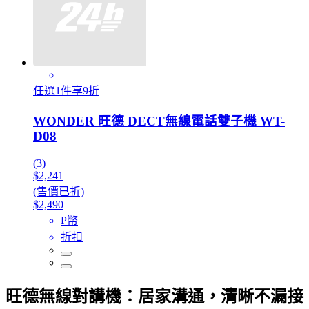
任選1件享9折
WONDER 旺德 DECT無線電話雙子機 WT-
D08
(3)
$2,241
(售價已折)
$2,490
P幣
折扣
旺德無線對講機：居家溝通，清晰不漏接