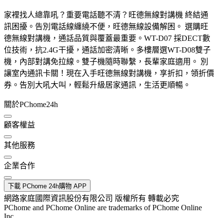
家裡找人總靠吼？重要電話聽不清？旺德無線對講機 終結通
訊困擾。告別電話線纏繞不便，旺德無線設備解困。 選購旺
德無線對講機，通話品質與覆蓋最重要。WT-D07 採DECT數
位技術，抗2.4G干擾，通話加密清晰。多樓層選WT-D08雙子
機，內部對講免拉線。雙子機隨時聯繫，長輩家庭適用。 別
讓室內通訊卡關！現在入手旺德無線對講機，享折扣，領折價
券。告別大吼大叫，輕鬆升級居家通訊，生活更順暢。
關於PChome24h
顧客權益
其他服務
企業合作
下載 PChome 24h購物 APP
網路家庭國際資訊股份有限公司 版權所有 轉載必究
PChome and PChome Online are trademarks of PChome Online
Inc.