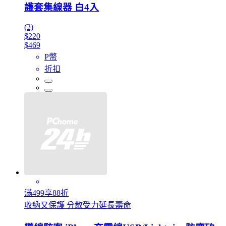
護套集線器 白4入
(2)
$220
$469
P幣
折扣
滿499享88折
收納又保護 分散受力延長壽命