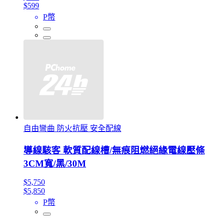
$599
P幣
自由彎曲 防火抗壓 安全配線
導線駭客 軟質配線槽/無痕阻燃絕緣電線壓條
3CM寬/黑/30M
$5,750
$5,850
P幣