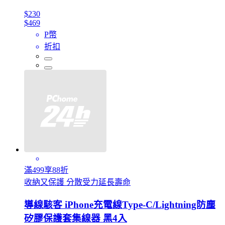
$230
$469
P幣
折扣
滿499享88折
收納又保護 分散受力延長壽命
導線駭客 iPhone充電線Type-C/Lightning防塵
矽膠保護套集線器 黑4入