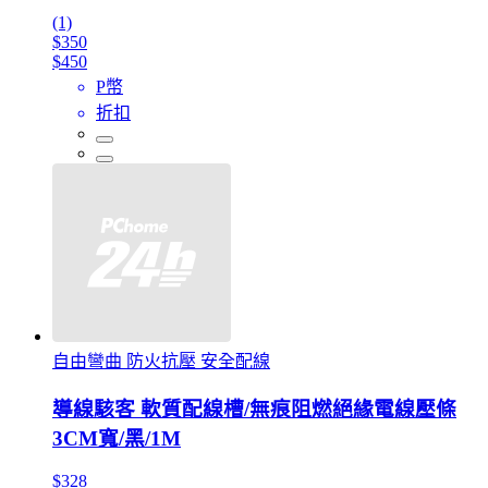
(1)
$350
$450
P幣
折扣
自由彎曲 防火抗壓 安全配線
導線駭客 軟質配線槽/無痕阻燃絕緣電線壓條
3CM寬/黑/1M
$328