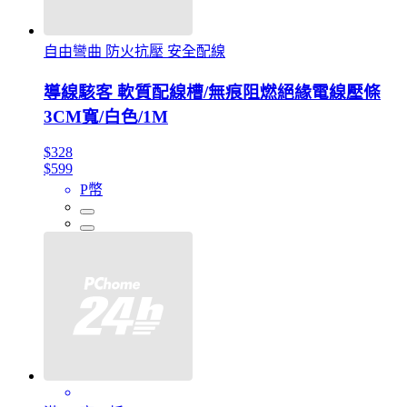
自由彎曲 防火抗壓 安全配線
導線駭客 軟質配線槽/無痕阻燃絕緣電線壓條
3CM寬/白色/1M
$328
$599
P幣