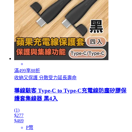
滿499享88折
收納又保護 分散受力延長壽命
導線駭客 Type-C to Type-C充電線防塵矽膠保
護套集線器 黑4入
(1)
$277
$469
P幣