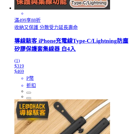
滿499享88折
收納又保護 分散受力延長壽命
導線駭客 iPhone充電線Type-C/Lightning防塵
矽膠保護套集線器 白4入
(1)
$319
$469
P幣
折扣