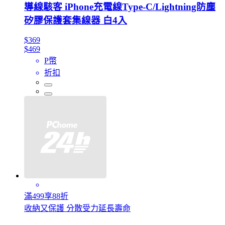
導線駭客 iPhone充電線Type-C/Lightning防塵
矽膠保護套集線器 白4入
$369
$469
P幣
折扣
滿499享88折
收納又保護 分散受力延長壽命