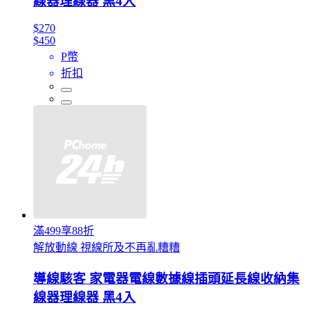
線器理線器 黑4入
$270
$450
P幣
折扣
滿499享88折
解放動線 視線所及不再亂糟糟
導線駭客 家電器電線數據線插頭延長線收納集
線器理線器 黑4入