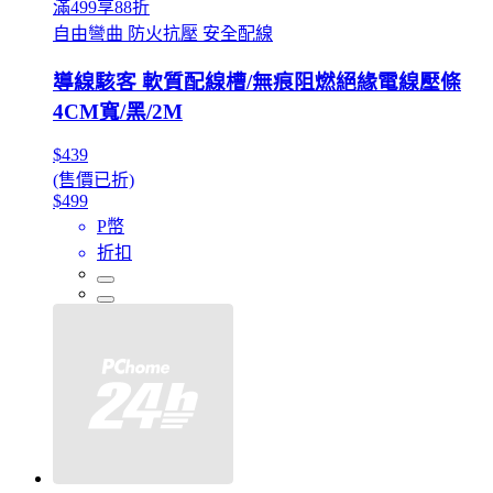
滿499享88折
自由彎曲 防火抗壓 安全配線
導線駭客 軟質配線槽/無痕阻燃絕緣電線壓條
4CM寬/黑/2M
$439
(售價已折)
$499
P幣
折扣