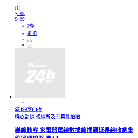
(1)
$288
$469
P幣
折扣
滿499享88折
解放動線 視線所及不再亂糟糟
導線駭客 家電器電線數據線插頭延長線收納集