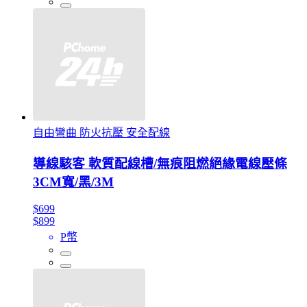
自由彎曲 防火抗壓 安全配線
導線駭客 軟質配線槽/無痕阻燃絕緣電線壓條
3CM寬/黑/3M
$699
$899
P幣