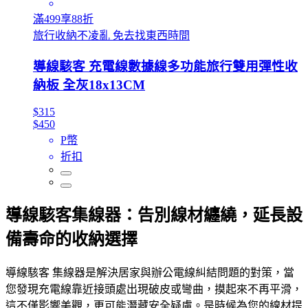
滿499享88折
旅行收納不凌亂 免去找東西時間
導線駭客 充電線數據線多功能旅行雙用彈性收
納板 全灰18x13CM
$315
$450
P幣
折扣
導線駭客集線器：告別線材纏繞，延長設
備壽命的收納選擇
導線駭客 集線器是解決居家與辦公電線糾結問題的對策，當
您發現充電線靠近接頭處出現破皮或彎曲，摸起來不再平滑，
這不僅影響美觀，更可能潛藏安全疑慮。是時候為您的線材提