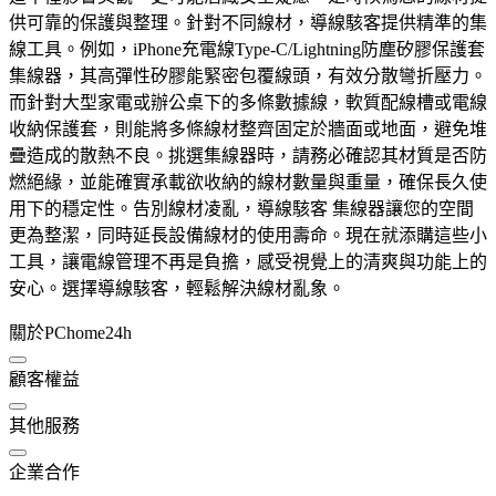
供可靠的保護與整理。針對不同線材，導線駭客提供精準的集
線工具。例如，iPhone充電線Type-C/Lightning防塵矽膠保護套
集線器，其高彈性矽膠能緊密包覆線頭，有效分散彎折壓力。
而針對大型家電或辦公桌下的多條數據線，軟質配線槽或電線
收納保護套，則能將多條線材整齊固定於牆面或地面，避免堆
疊造成的散熱不良。挑選集線器時，請務必確認其材質是否防
燃絕緣，並能確實承載欲收納的線材數量與重量，確保長久使
用下的穩定性。告別線材凌亂，導線駭客 集線器讓您的空間
更為整潔，同時延長設備線材的使用壽命。現在就添購這些小
工具，讓電線管理不再是負擔，感受視覺上的清爽與功能上的
安心。選擇導線駭客，輕鬆解決線材亂象。
關於PChome24h
顧客權益
其他服務
企業合作