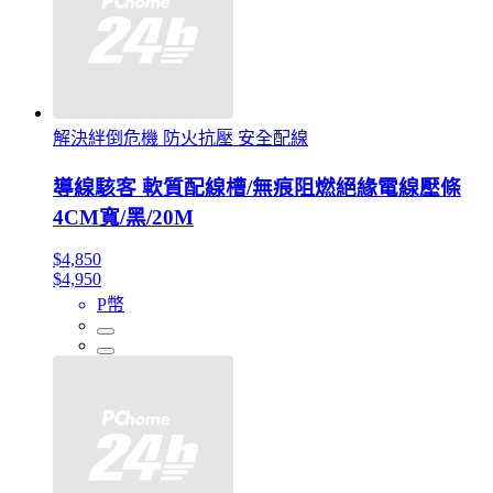
解決絆倒危機 防火抗壓 安全配線
導線駭客 軟質配線槽/無痕阻燃絕緣電線壓條
4CM寬/黑/20M
$4,850
$4,950
P幣