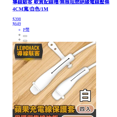
導線駭客 軟質配線槽/無痕阻燃絕緣電線壓條
4CM寬/白色/1M
$398
$649
P幣