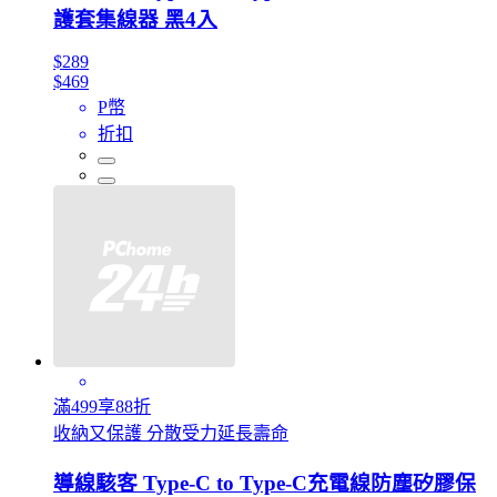
護套集線器 黑4入
$289
$469
P幣
折扣
滿499享88折
收納又保護 分散受力延長壽命
導線駭客 Type-C to Type-C充電線防塵矽膠保