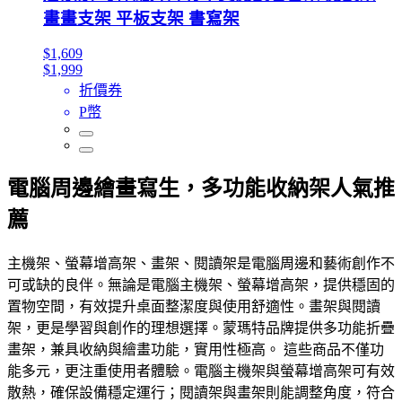
畫畫支架 平板支架 書寫架
$1,609
$1,999
折價券
P幣
電腦周邊繪畫寫生，多功能收納架人氣推
薦
主機架、螢幕增高架、畫架、閱讀架是電腦周邊和藝術創作不
可或缺的良伴。無論是電腦主機架、螢幕增高架，提供穩固的
置物空間，有效提升桌面整潔度與使用舒適性。畫架與閱讀
架，更是學習與創作的理想選擇。蒙瑪特品牌提供多功能折疊
畫架，兼具收納與繪畫功能，實用性極高。 這些商品不僅功
能多元，更注重使用者體驗。電腦主機架與螢幕增高架可有效
散熱，確保設備穩定運行；閱讀架與畫架則能調整角度，符合