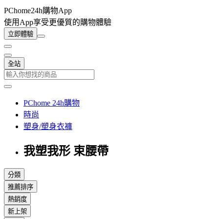
PChome24h購物App
使用App享受更優質的購物體驗
立即體驗
全站
PChome 24h購物
時尚
塑身/塑身衣褲
我塑我形 束腰帶
分類
推薦排序
熱銷度
新上架