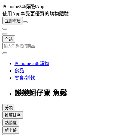
PChome24h購物App
使用App享受更優質的購物體驗
立即體驗
全站
PChome 24h購物
食品
零食/餅乾
戀戀蚵仔寮 魚鬆
分類
推薦排序
熱銷度
新上架