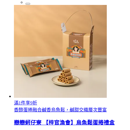
滿1件享9折
香醇蛋捲融合鹹香烏魚鬆，鹹甜交織層次豐富
戀戀蚵仔寮 【梓官漁會】烏魚鬆蛋捲禮盒