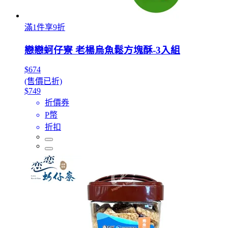
滿1件享9折
戀戀蚵仔寮 老楊烏魚鬆方塊酥-3入組
$674
(售價已折)
$749
折價券
P幣
折扣