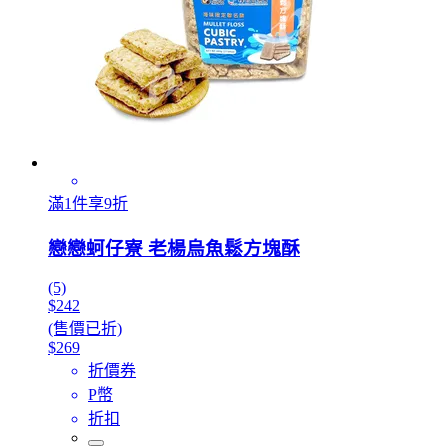
滿1件享9折
戀戀蚵仔寮 老楊烏魚鬆方塊酥
(5)
$242
(售價已折)
$269
折價券
P幣
折扣