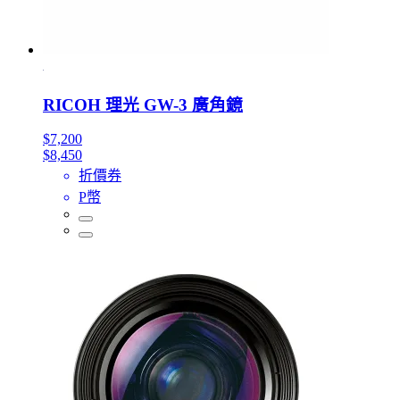
RICOH 理光 GW-3 廣角鏡
$7,200
$8,450
折價券
P幣