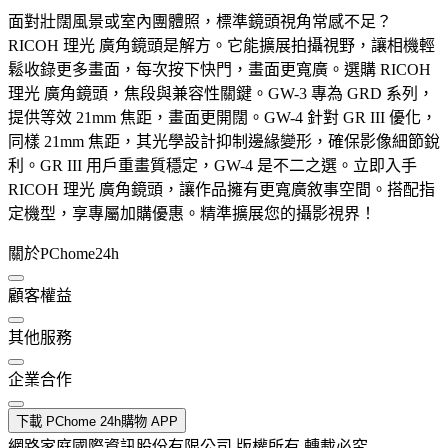
面對壯闊風景或室內團體照，標準鏡頭視角常感不足？
RICOH 理光 廣角鏡頭是解方。它能擴展拍攝視野，讓相機輕
鬆收錄更多畫面，每次按下快門，畫面更寬廣。選購 RICOH
理光 廣角鏡頭，焦段與兼容性關鍵。GW-3 專為 GRD 系列，
提供等效 21mm 焦距，畫面更開闊。GW-4 針對 GR III 優化，
同樣 21mm 焦距，其光學設計抑制邊緣變形，確保影像細節銳
利。GR III 用戶重畫質穩定，GW-4 是不二之選。立即入手
RICOH 理光 廣角鏡頭，讓作品擁有更寬廣敘事空間。搭配指
定機型，享專屬加購優惠。精準擴展您的攝影視界！
關於PChome24h
顧客權益
其他服務
企業合作
下載 PChome 24h購物 APP
網路家庭國際資訊股份有限公司 版權所有 轉載必究