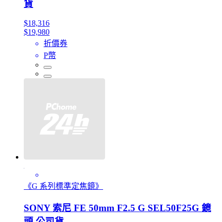
貨
$18,316
$19,980
折價券
P幣
《G 系列標準定焦鏡》
SONY 索尼 FE 50mm F2.5 G SEL50F25G 鏡
頭 公司貨