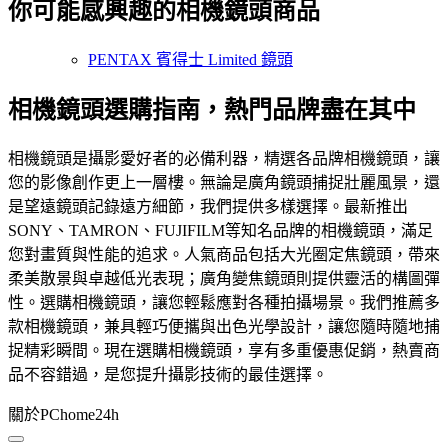
你可能感興趣的相機鏡頭商品
PENTAX 賓得士 Limited 鏡頭
相機鏡頭選購指南，熱門品牌盡在其中
相機鏡頭是攝影愛好者的必備利器，精選各品牌相機鏡頭，讓
您的影像創作更上一層樓。無論是廣角鏡頭捕捉壯麗風景，還
是望遠鏡頭記錄遠方細節，我們提供多樣選擇。最新推出
SONY、TAMRON、FUJIFILM等知名品牌的相機鏡頭，滿足
您對畫質與性能的追求。人氣商品包括大光圈定焦鏡頭，帶來
柔美散景與卓越低光表現；廣角變焦鏡頭則提供靈活的構圖彈
性。選購相機鏡頭，讓您輕鬆應對各種拍攝場景。我們推薦多
款相機鏡頭，兼具輕巧便攜與出色光學設計，讓您隨時隨地捕
捉精彩瞬間。現在選購相機鏡頭，享有多重優惠促銷，熱賣商
品不容錯過，是您提升攝影技術的最佳選擇。
關於PChome24h