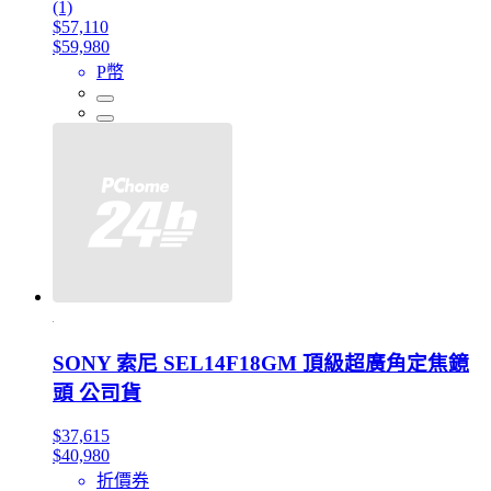
(1)
$57,110
$59,980
P幣
SONY 索尼 SEL14F18GM 頂級超廣角定焦鏡
頭 公司貨
$37,615
$40,980
折價券