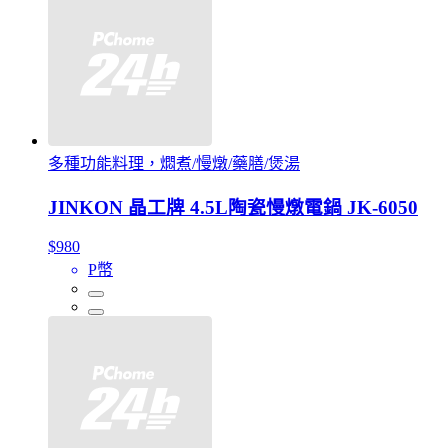
多種功能料理，燜煮/慢燉/藥膳/煲湯
JINKON 晶工牌 4.5L陶瓷慢燉電鍋 JK-6050
$980
P幣