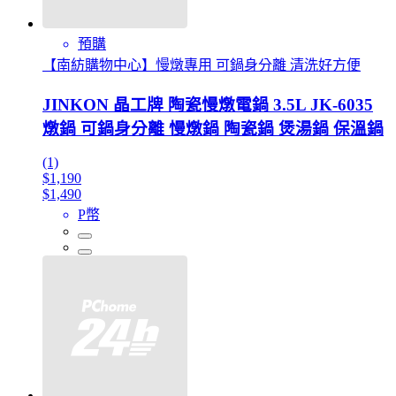
預購
【南紡購物中心】慢燉專用 可鍋身分離 清洗好方便
JINKON 晶工牌 陶瓷慢燉電鍋 3.5L JK-6035
燉鍋 可鍋身分離 慢燉鍋 陶瓷鍋 煲湯鍋 保溫鍋
(1)
$1,190
$1,490
P幣