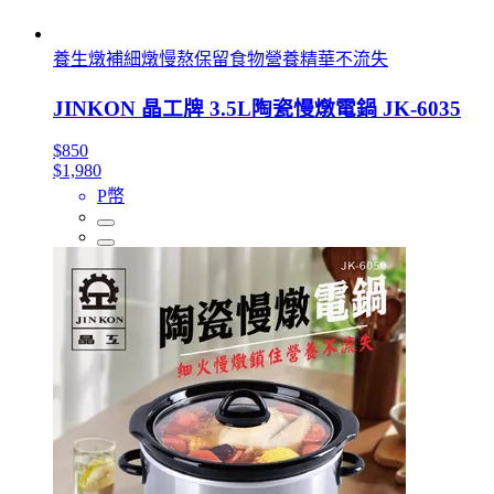
養生燉補細燉慢熬保留食物營養精華不流失
JINKON 晶工牌 3.5L陶瓷慢燉電鍋 JK-6035
$850
$1,980
P幣