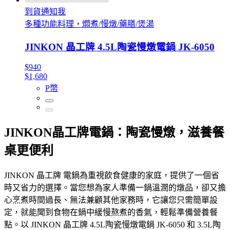
到貨通知我
多種功能料理，燜煮/慢燉/藥膳/煲湯
JINKON 晶工牌 4.5L陶瓷慢燉電鍋 JK-6050
$940
$1,680
P幣
JINKON晶工牌電鍋：陶瓷慢燉，滋養餐
桌更便利
JINKON 晶工牌 電鍋為重視飲食健康的家庭，提供了一個省
時又省力的選擇。當您想為家人準備一鍋溫潤的燉品，卻又擔
心烹煮時間過長、無法兼顧其他家務時，它讓您只需簡單設
定，就能聞到食物在鍋中緩慢熬煮的香氣，輕鬆準備營養餐
點。以 JINKON 晶工牌 4.5L陶瓷慢燉電鍋 JK-6050 和 3.5L陶