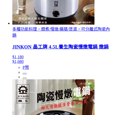
多種功能料理，燜煮/慢燉/藥膳/煲湯，可分離式陶瓷內
鍋
JINKON 晶工牌 4.5L養生陶瓷慢燉電鍋 燉鍋
$1,180
$1,680
P幣