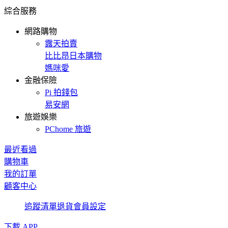
綜合服務
網路購物
露天拍賣
比比昂日本購物
媽咪愛
金融保險
Pi 拍錢包
易安網
旅遊娛樂
PChome 旅遊
最近看過
購物車
我的訂單
顧客中心
追蹤清單
退貨
會員設定
下載 APP