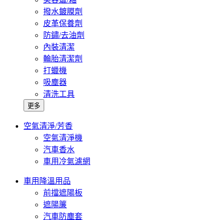
撥水鍍膜劑
皮革保養劑
防鏽/去油劑
內裝清潔
輪胎清潔劑
打蠟機
吸塵器
清洗工具
更多
空氣清淨/芳香
空氣清淨機
汽車香水
車用冷氣濾網
車用降溫用品
前擋遮陽板
遮陽簾
汽車防塵套