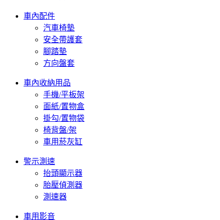
車內配件
汽車椅墊
安全帶護套
腳踏墊
方向盤套
車內收納用品
手機/平板架
面紙/置物盒
掛勾/置物袋
椅背盤/架
車用菸灰缸
警示測速
抬頭顯示器
胎壓偵測器
測速器
車用影音