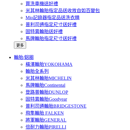
買洗車機送好禮
米其林輪胎指定品送收放自如百變包
Mio記錄器指定品送洗衣精
普利司通指定尺寸送好禮
固特異輪胎送好禮
馬牌輪胎指定尺寸送好禮
更多
輪胎/鋁圈
橫濱輪胎YOKOHAMA
輪胎全系列
米其林輪胎MICHELIN
馬牌輪胎Continental
登路普輪胎DUNLOP
固特異輪胎Goodyear
普利司通輪胎BRIDGESTONE
飛隼輪胎 FALKEN
將軍輪胎GENERAL
倍耐力輪胎PIRELLI