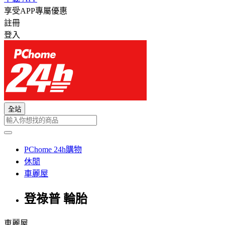
享受APP專屬優惠
註冊
登入
全站
PChome 24h購物
休閒
車麗屋
登祿普 輪胎
車麗屋