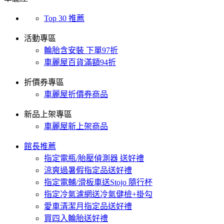
Top 30 推薦
活動專區
輪胎含安裝 下單97折
車麗屋百貨滿額94折
折價券專區
車麗屋折價券商品
新品上架專區
車麗屋新上架商品
館長推薦
指定電瓶/胎壓偵測器 送好禮
涼爽過暑假指定品送好禮
指定電輔/滑板車送Stojo 隨行杯
指定冷氣濾網送冷氣健檢+掛勾
愛車清潔月指定品送好禮
買四入輪胎送好禮