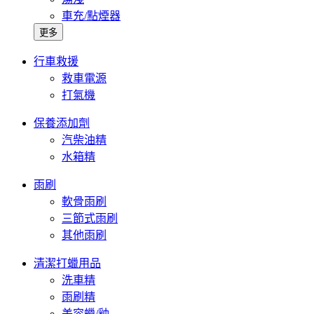
車充/點煙器
更多
行車救援
救車電源
打氣機
保養添加劑
汽柴油精
水箱精
雨刷
軟骨雨刷
三節式雨刷
其他雨刷
清潔打蠟用品
洗車精
雨刷精
美容蠟/釉