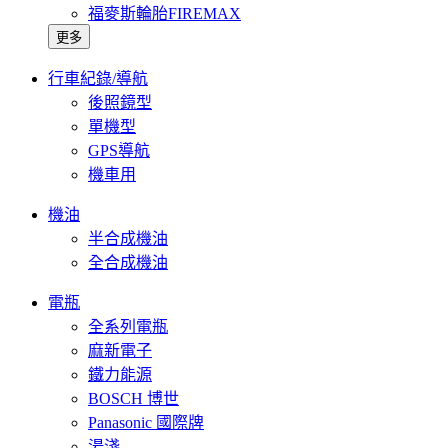
福麥斯輪胎FIREMAX
更多
行車紀錄/導航
後照鏡型
單機型
GPS導航
機車用
機油
半合成機油
全合成機油
電瓶
全系列電瓶
麻新電子
鐵力能源
BOSCH 博世
Panasonic 國際牌
湯淺