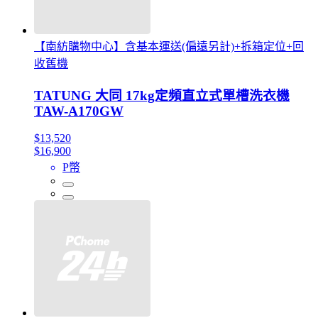
【南紡購物中心】含基本運送(偏遠另計)+拆箱定位+回
收舊機
TATUNG 大同 17kg定頻直立式單槽洗衣機
TAW-A170GW
$13,520
$16,900
P幣