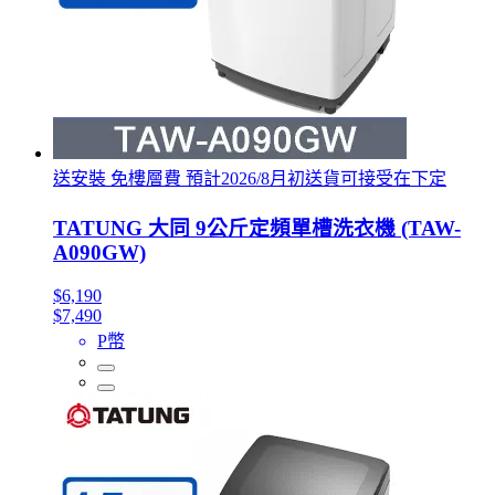
送安裝 免樓層費 預計2026/8月初送貨可接受在下定
TATUNG 大同 9公斤定頻單槽洗衣機 (TAW-
A090GW)
$6,190
$7,490
P幣