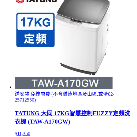
送安裝 免樓層費 (不含偏遠地區及山區.或洽02-
25712550)
TATUNG 大同 17KG智慧控制FUZZY定頻洗
衣機 (TAW-A170GW)
$11,350