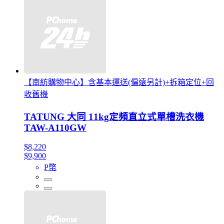
【南紡購物中心】含基本運送(偏遠另計)+拆箱定位+回
收舊機
TATUNG 大同 11kg定頻直立式單槽洗衣機
TAW-A110GW
$8,220
$9,900
P幣