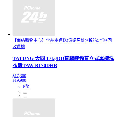
【南紡購物中心】含基本運送(偏遠另計)+拆箱定位+回
收舊機
TATUNG 大同 17kgDD直驅變頻直立式單槽洗
衣機TAW-B170DHB
$17,300
$19,900
P幣