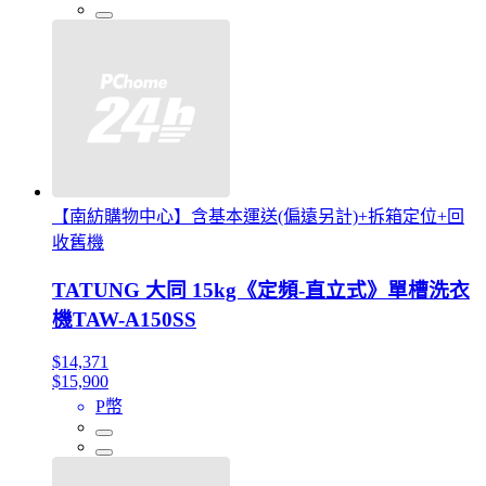
【南紡購物中心】含基本運送(偏遠另計)+拆箱定位+回
收舊機
TATUNG 大同 15kg《定頻-直立式》單槽洗衣
機TAW-A150SS
$14,371
$15,900
P幣