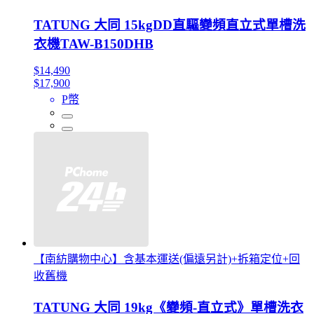
TATUNG 大同 15kgDD直驅變頻直立式單槽洗
衣機TAW-B150DHB
$14,490
$17,900
P幣
【南紡購物中心】含基本運送(偏遠另計)+拆箱定位+回
收舊機
TATUNG 大同 19kg《變頻-直立式》單槽洗衣