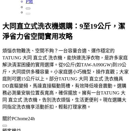
P幣
大同直立式洗衣機選購：9至19公斤，潔
淨省力省空間實用攻略
煩惱衣物難洗、空間不夠？一台容量合適、運作穩定的
TATUNG 大同 直立式 洗衣機，能快速洗淨衣物，是許多家庭
解決清潔困擾的實用選擇。從9公斤(如TAW-A090GW)到19公
斤，大同提供多種容量。小家庭選小巧機型，操作直觀；大家
庭則可選15公斤以上。部分TATUNG 大同 直立式 洗衣機具
DD直驅變頻，馬達直接驅動筒槽，有效降低噪音震動。選購
務必測量安裝位置長寬高，確保擺放。擁有一台TATUNG 大
同 直立式 洗衣機，告別洗衣煩惱，生活更便利。現在選購大
同指定洗衣機享活動折扣，輕鬆打理家務。
關於PChome24h
顧客權益