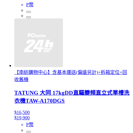
P幣
【南紡購物中心】含基本運送(偏遠另計)+拆箱定位+回
收舊機
TATUNG 大同 17kgDD直驅變頻直立式單槽洗
衣機TAW-A170DGS
$16,500
$19,900
P幣