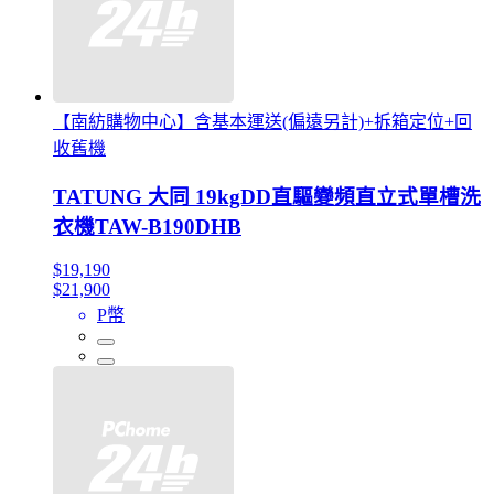
【南紡購物中心】含基本運送(偏遠另計)+拆箱定位+回
收舊機
TATUNG 大同 19kgDD直驅變頻直立式單槽洗
衣機TAW-B190DHB
$19,190
$21,900
P幣