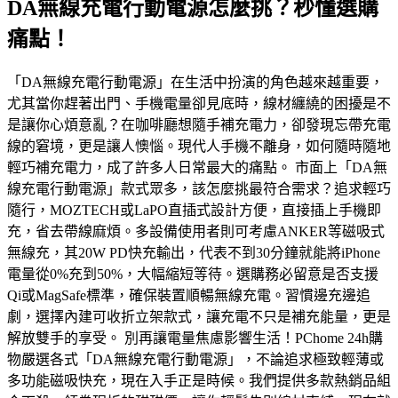
DA無線充電行動電源怎麼挑？秒懂選購
痛點！
「DA無線充電行動電源」在生活中扮演的角色越來越重要，
尤其當你趕著出門、手機電量卻見底時，線材纏繞的困擾是不
是讓你心煩意亂？在咖啡廳想隨手補充電力，卻發現忘帶充電
線的窘境，更是讓人懊惱。現代人手機不離身，如何隨時隨地
輕巧補充電力，成了許多人日常最大的痛點。 市面上「DA無
線充電行動電源」款式眾多，該怎麼挑最符合需求？追求輕巧
隨行，MOZTECH或LaPO直插式設計方便，直接插上手機即
充，省去帶線麻煩。多設備使用者則可考慮ANKER等磁吸式
無線充，其20W PD快充輸出，代表不到30分鐘就能將iPhone
電量從0%充到50%，大幅縮短等待。選購務必留意是否支援
Qi或MagSafe標準，確保裝置順暢無線充電。習慣邊充邊追
劇，選擇內建可收折立架款式，讓充電不只是補充能量，更是
解放雙手的享受。 別再讓電量焦慮影響生活！PChome 24h購
物嚴選各式「DA無線充電行動電源」，不論追求極致輕薄或
多功能磁吸快充，現在入手正是時候。我們提供多款熱銷品組