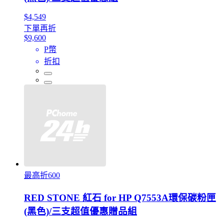
$4,549
下單再折
$9,600
P幣
折扣
最高折600
RED STONE 紅石 for HP Q7553A環保碳粉匣
(黑色)/三支超值優惠贈品組