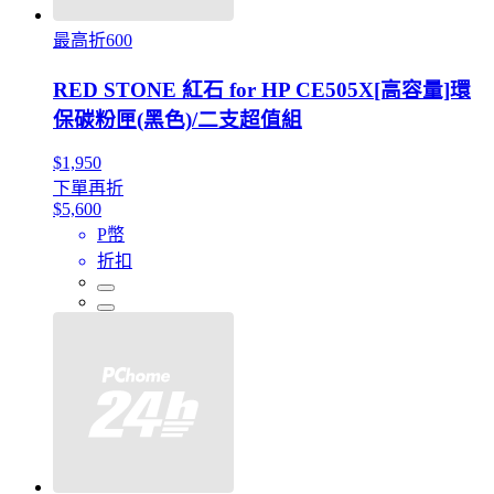
最高折600
RED STONE 紅石 for HP CE505X[高容量]環
保碳粉匣(黑色)/二支超值組
$1,950
下單再折
$5,600
P幣
折扣