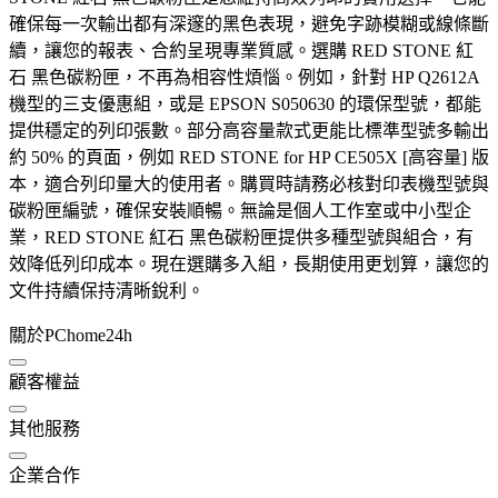
確保每一次輸出都有深邃的黑色表現，避免字跡模糊或線條斷
續，讓您的報表、合約呈現專業質感。選購 RED STONE 紅
石 黑色碳粉匣，不再為相容性煩惱。例如，針對 HP Q2612A
機型的三支優惠組，或是 EPSON S050630 的環保型號，都能
提供穩定的列印張數。部分高容量款式更能比標準型號多輸出
約 50% 的頁面，例如 RED STONE for HP CE505X [高容量] 版
本，適合列印量大的使用者。購買時請務必核對印表機型號與
碳粉匣編號，確保安裝順暢。無論是個人工作室或中小型企
業，RED STONE 紅石 黑色碳粉匣提供多種型號與組合，有
效降低列印成本。現在選購多入組，長期使用更划算，讓您的
文件持續保持清晰銳利。
關於PChome24h
顧客權益
其他服務
企業合作