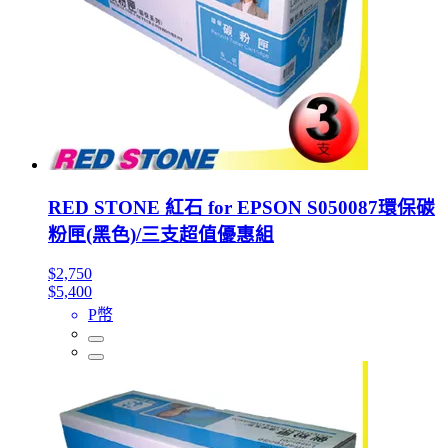
RED STONE 紅石 for EPSON S050087環保碳
粉匣(黑色)/三支超值優惠組
$2,750
$5,400
P幣