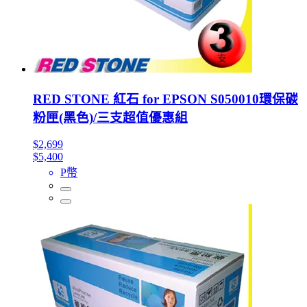
RED STONE 紅石 for EPSON S050010環保碳
粉匣(黑色)/三支超值優惠組
$2,699
$5,400
P幣