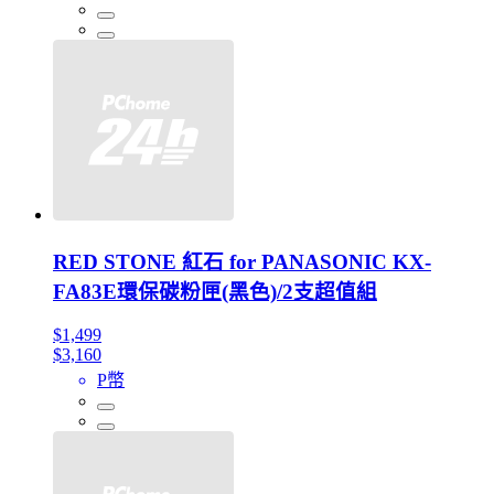
RED STONE 紅石 for PANASONIC KX-
FA83E環保碳粉匣(黑色)/2支超值組
$1,499
$3,160
P幣