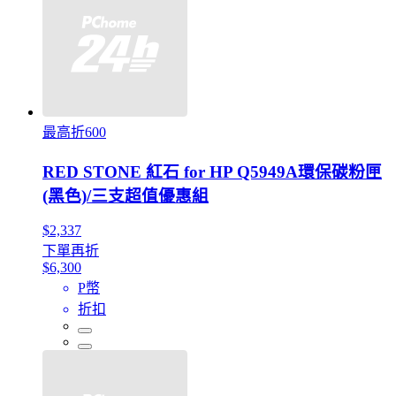
最高折600
RED STONE 紅石 for HP Q5949A環保碳粉匣
(黑色)/三支超值優惠組
$2,337
下單再折
$6,300
P幣
折扣