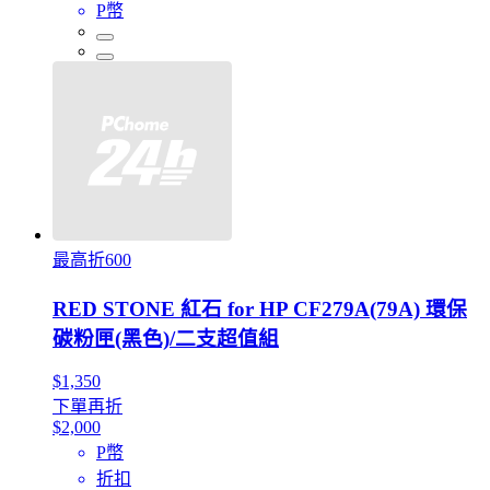
P幣
最高折600
RED STONE 紅石 for HP CF279A(79A) 環保
碳粉匣(黑色)/二支超值組
$1,350
下單再折
$2,000
P幣
折扣