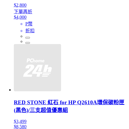
$2,800
下單再折
$4,000
P幣
折扣
RED STONE 紅石 for HP Q2610A環保碳粉匣
(黑色)/三支超值優惠組
$3,499
$8,580