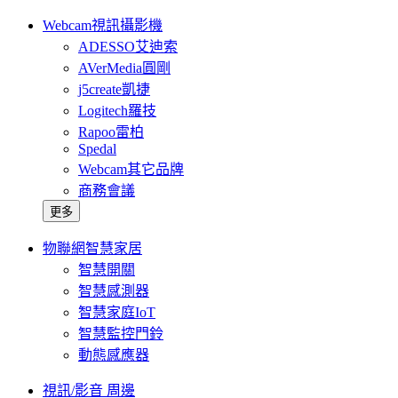
Webcam視訊攝影機
ADESSO艾迪索
AVerMedia圓剛
j5create凱捷
Logitech羅技
Rapoo雷柏
Spedal
Webcam其它品牌
商務會議
更多
物聯網智慧家居
智慧開關
智慧感測器
智慧家庭IoT
智慧監控門鈴
動態感應器
視訊/影音 周邊