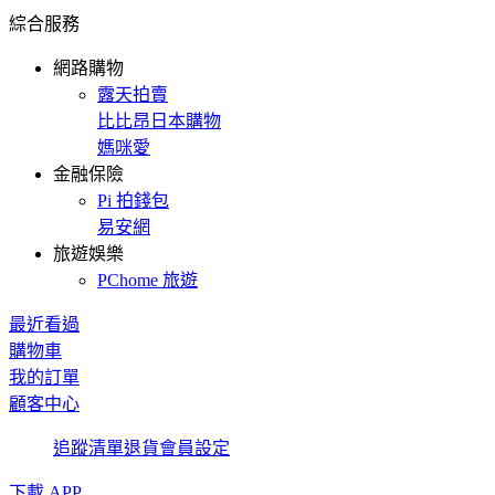
綜合服務
網路購物
露天拍賣
比比昂日本購物
媽咪愛
金融保險
Pi 拍錢包
易安網
旅遊娛樂
PChome 旅遊
最近看過
購物車
我的訂單
顧客中心
追蹤清單
退貨
會員設定
下載 APP