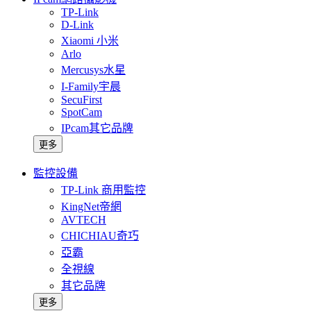
TP-Link
D-Link
Xiaomi 小米
Arlo
Mercusys水星
I-Family宇晨
SecuFirst
SpotCam
IPcam其它品牌
更多
監控設備
TP-Link 商用監控
KingNet帝網
AVTECH
CHICHIAU奇巧
亞霸
全視線
其它品牌
更多