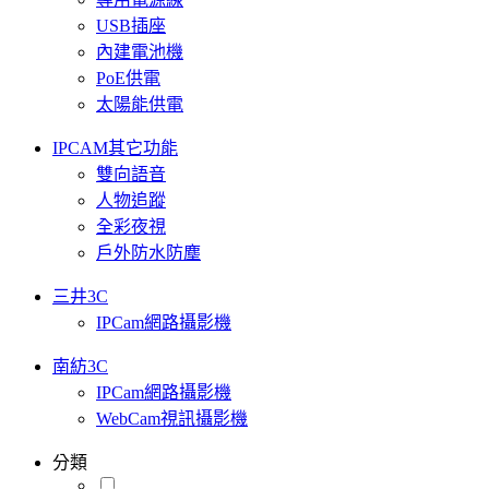
USB插座
內建電池機
PoE供電
太陽能供電
IPCAM其它功能
雙向語音
人物追蹤
全彩夜視
戶外防水防塵
三井3C
IPCam網路攝影機
南紡3C
IPCam網路攝影機
WebCam視訊攝影機
分類