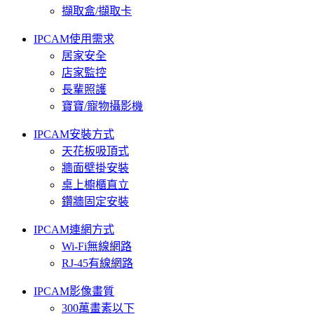
擷取盒/擷取卡
IPCAM使用需求
居家安全
店家監控
長輩照護
寶寶/寵物攝影機
IPCAM安裝方式
天花板吸頂式
牆面壁掛安裝
桌上櫥櫃直立
鑽牆固定安裝
IPCAM連網方式
Wi-Fi無線網路
RJ-45有線網路
IPCAM影像畫質
300萬畫素以下