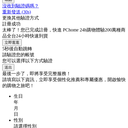
沒收到驗證碼嗎？
重新發送
(
30
s)
更換其他驗證方式
註冊成功
太棒了！您已完成註冊，快進 PChome 24h購物體驗200萬種商
品全台24小時快速到貨
立即逛逛
5
秒後自動跳轉
請驗證您的帳號
您可以選擇以下方式驗證
送出
最後一步了，即將享受完整服務！
請填寫以下資訊，立即享受個性化推薦和專屬優惠，開啟愉快
的購物之旅吧！
生日
年
月
日
性別
請選擇性別