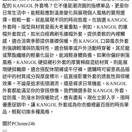
配的 KANGOL 外套嗎？它不僅是潮流圈的指標單品，更是你
日常生活中，能輕鬆應對溫差變化與展現個人風格的實用選
擇。輕輕一套，就能展現不同的時尚態度。在挑選 KANGOL
外套時，版型與材質是兩大考量重點。例如，KANGOL 的連
帽外套款式，如米白經典刷毛連帽外套，提供柔軟的內裡觸
感，適合涼爽季節提供基礎保暖。而 KANGOL 口袋風衣外套
則強調輕薄與防風特性，適合騎車或戶外活動時穿著，其尼龍
或聚酯纖維的輕量化設計，能減輕身體負擔。如果你偏好俐落
風格，KANGOL 硬挺襯衫外套的厚實棉麻混紡材質，則能展
現硬挺輪廓，適合搭配休閒褲或牛仔褲。選購時可留意商品描
述中的材質成分與厚度標示，這直接影響外套的透氣性與保暖
效果。不論是追求街頭潮流，還是尋求日常機能，KANGOL
外套都能滿足你的穿搭想像。我們精選多款 KANGOL 外套，
從防風、防潑水到保暖款式，應有盡有。現在立即入手，限時
優惠促銷中，讓 KANGOL 外套成為你衣櫥裡最百搭的時尚單
品，輕鬆切換多種風格。
關於PChome24h