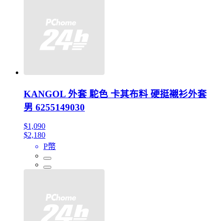
KANGOL 外套 駝色 卡其布料 硬挺襯衫外套
男 6255149030
$1,090
$2,180
P幣