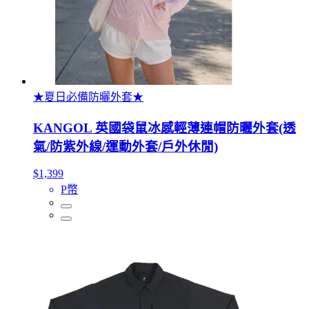
★夏日必備防曬外套★
KANGOL 英國袋鼠冰感輕薄連帽防曬外套(透
氣/防紫外線/運動外套/戶外休閒)
$1,399
P幣