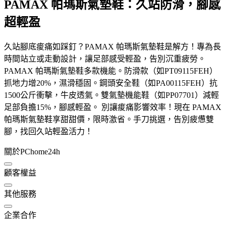
PAMAX 帕瑪斯氣墊鞋：久站防滑，腳感
超輕盈
久站腳底痠痛如踩釘？PAMAX 帕瑪斯氣墊鞋是解方！專為長
時間站立或走動設計，讓足部感受輕盈，告別沉重疲勞。
PAMAX 帕瑪斯氣墊鞋多款機能。防滑款（如PT09115FEH）
抓地力增20%，濕滑穩固。鋼頭安全鞋（如PA00115FEH）抗
1500公斤衝擊，牛皮透氣。雙氣墊機能鞋（如PP07701）減輕
足部負擔15%，腳感輕盈。 別讓痠痛影響效率！現在 PAMAX
帕瑪斯氣墊鞋享甜甜價，限時激省。手刀挑選，告別疲憊雙
腳，找回久站輕盈活力！
關於PChome24h
顧客權益
其他服務
企業合作