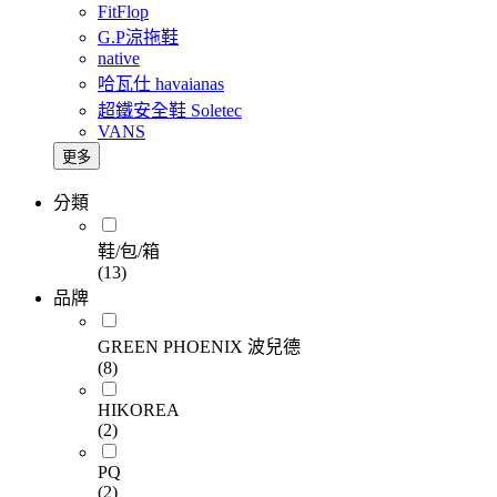
FitFlop
G.P涼拖鞋
native
哈瓦仕 havaianas
超鐵安全鞋 Soletec
VANS
更多
分類
鞋/包/箱
(13)
品牌
GREEN PHOENIX 波兒德
(8)
HIKOREA
(2)
PQ
(2)