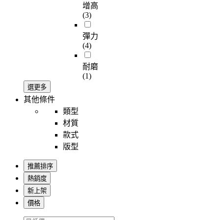
增高
(3)
彈力
(4)
耐磨
(1)
選更多
其他條件
類型
材質
款式
版型
推薦排序
熱銷度
新上架
價格