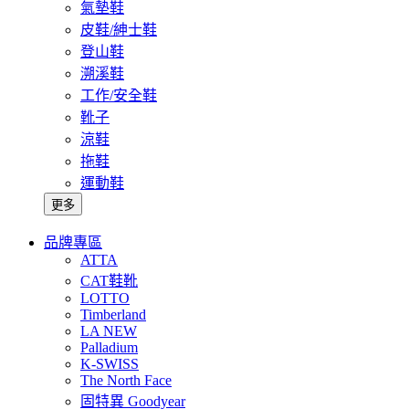
氣墊鞋
皮鞋/紳士鞋
登山鞋
溯溪鞋
工作/安全鞋
靴子
涼鞋
拖鞋
運動鞋
更多
品牌專區
ATTA
CAT鞋靴
LOTTO
Timberland
LA NEW
Palladium
K-SWISS
The North Face
固特異 Goodyear