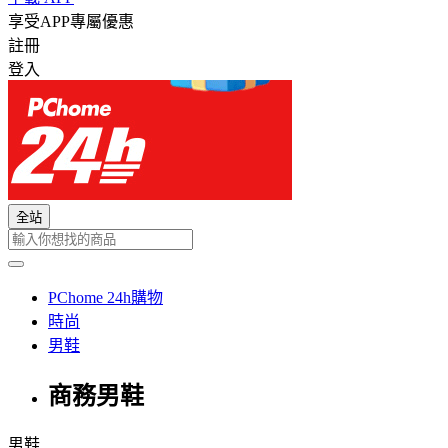
享受APP專屬優惠
註冊
登入
全站
PChome 24h購物
時尚
男鞋
商務男鞋
男鞋