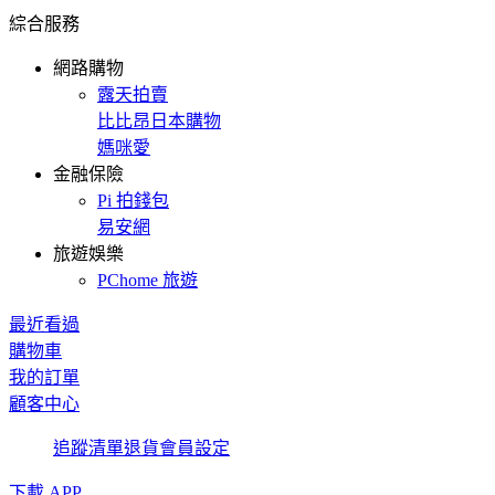
綜合服務
網路購物
露天拍賣
比比昂日本購物
媽咪愛
金融保險
Pi 拍錢包
易安網
旅遊娛樂
PChome 旅遊
最近看過
購物車
我的訂單
顧客中心
追蹤清單
退貨
會員設定
下載 APP