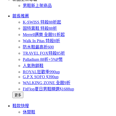
男鞋新上架商品
館長推薦
K-SWISS 特殺88折起
固特異鞋 特殺88折
Merrell邁樂 全館91折起
Walk In Pitas 特殺8折
防水鞋最高折600
TRAVEL FOX特殺85折
Palladium 88折+5%P幣
人氣熱銷鞋
ROYAL狂歡季990up
G.P X SOFO $390up
WALKING ZONE 全館9折
FitFlop夏日男鞋精選$1688up
更多
鞋款快搜
休閒鞋