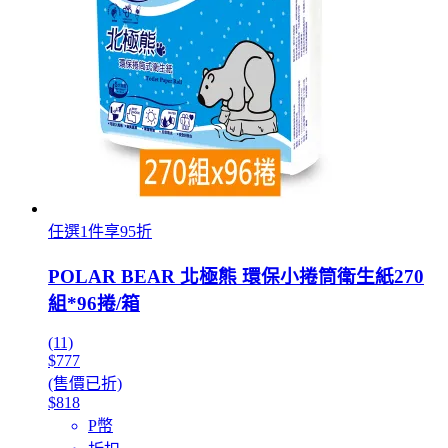
任選1件享95折
POLAR BEAR 北極熊 環保小捲筒衛生紙270
組*96捲/箱
(11)
$777
(售價已折)
$818
P幣