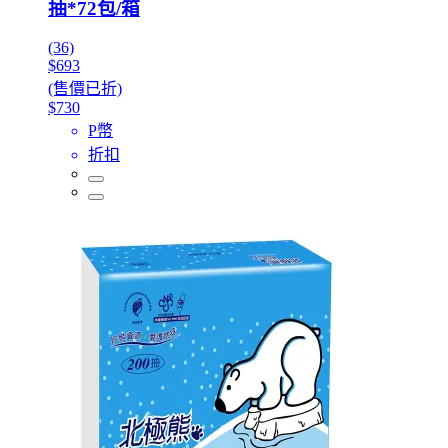
抽*72包/箱
(36)
$693
(售價已折)
$730
P幣
折扣