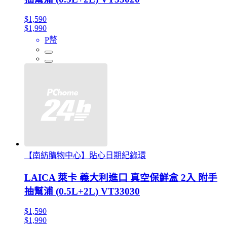
$1,590
$1,990
P幣
【南紡購物中心】貼心日期紀錄環
LAICA 萊卡 義大利進口 真空保鮮盒 2入 附手
抽幫浦 (0.5L+2L) VT33030
$1,590
$1,990