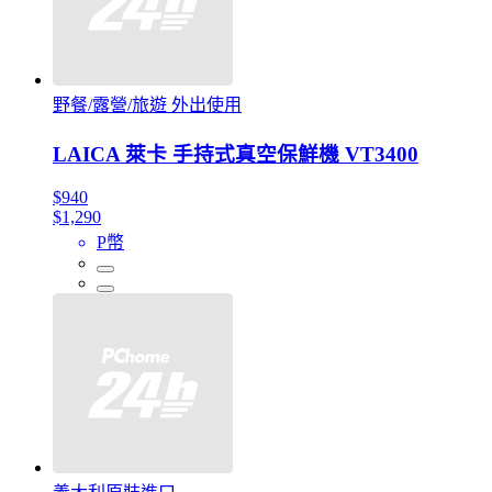
野餐/露營/旅遊 外出使用
LAICA 萊卡 手持式真空保鮮機 VT3400
$940
$1,290
P幣