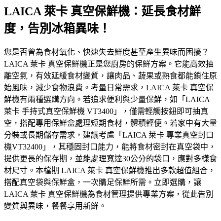
LAICA 萊卡 真空保鮮機：延長食材鮮
度，告別冰箱異味！
您是否曾為食材氧化、快速失去鮮度甚至產生異味而困擾？
LAICA 萊卡 真空保鮮機正是您廚房的保鮮方案。它能高效抽
離空氣，有效延緩食材變質，讓肉品、蔬果或熟食都能鎖住原
始風味，減少食物浪費。考量日常需求，LAICA 萊卡 真空保
鮮機有兩種選購方向。若追求便利與少量保鮮，如「LAICA
萊卡 手持式真空保鮮機 VT3400」，僅需輕觸按鈕即可抽真
空，搭配專用保鮮盒處理短期食材，體積輕便。若家中有大量
分裝或長期儲存需求，建議考慮「LAICA 萊卡 專業真空封口
機VT32400」，其穩固封口能力，能將食材密封在真空袋中，
提供更長的保存期，並能處理寬達30公分的袋口，應對多樣食
材尺寸。本檔期 LAICA 萊卡 真空保鮮機推出多款超值組合，
搭配真空袋與保鮮盒，一次購足保鮮所需。立即選購，讓
LAICA 萊卡 真空保鮮機為食材管理提供專業方案，從此告別
變質與異味，餐餐享用新鮮。