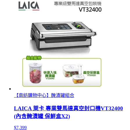
【南紡購物中心】醃漬罐組合
LAICA 萊卡 專業雙馬達真空封口機VT32400
(內含醃漬罐 保鮮盒X2)
$7,399