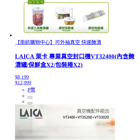
【南紡購物中心】可外抽真空 快速醃漬
LAICA 萊卡 專業真空封口機VT32400(內含醃
漬罐/保鮮盒X2/包裝捲X2)
$8,199
$12,999
P幣