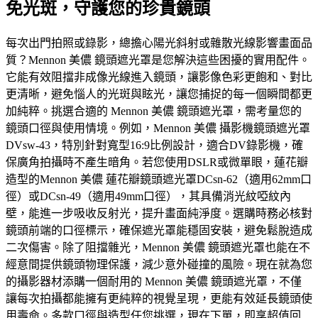
免光斑，守護您的珍貴鏡頭
每次出門拍照或錄影，總擔心陽光斜射或雜散光線影響畫面品
質？Mennon 美儂 鏡頭遮光罩是您解決這些困擾的實用配件。
它能有效阻擋非成像光線進入鏡頭，讓影像色彩更飽和、對比
更清晰，避免惱人的光斑與眩光，讓您捕捉的每一個瞬間都更
加純粹。挑選合適的 Mennon 美儂 鏡頭遮光罩，需考量您的
鏡頭口徑與使用情境。例如，Mennon 美儂 攝影機鏡頭遮光罩
DVsw-43，特別針對寬型16:9比例設計，適合DV錄影機，確
保廣角拍攝時不產生暗角。若您使用DSLR或微單眼，蓮花瓣
造型的Mennon 美儂 蓮花瓣鏡頭遮光罩DCsn-62（適用62mm口
徑）或DCsn-49（適用49mm口徑），其具備消光紋啞紋內
壁，能進一步吸收反射光，提升畫面純淨度。選購時務必核對
鏡頭前端的口徑標示，確保遮光罩能穩固安裝，避免鬆脫造成
二次傷害。除了阻擋雜光，Mennon 美儂 鏡頭遮光罩也能在不
經意間提供鏡頭物理保護，減少意外碰撞的風險。現在就為您
的攝影器材添購一個耐用的 Mennon 美儂 鏡頭遮光罩，不僅
讓每次拍攝都能擁有更純粹的視覺呈現，更能有效延長鏡頭使
用壽命。多款口徑與造型任您挑選，現在下單，即享超值回