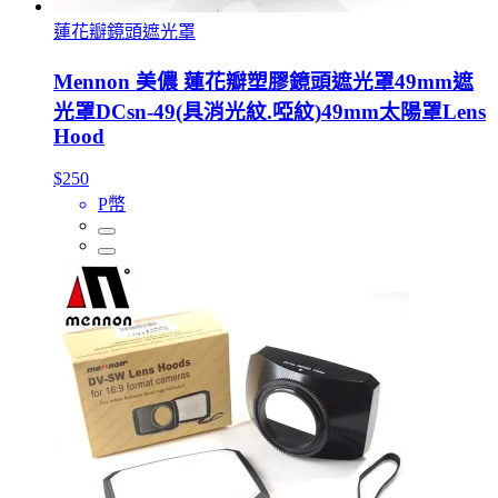
蓮花瓣鏡頭遮光罩
Mennon 美儂 蓮花瓣塑膠鏡頭遮光罩49mm遮
光罩DCsn-49(具消光紋.啞紋)49mm太陽罩Lens
Hood
$250
P幣