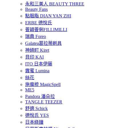
永和三美人 BEAUTY THREE
Beauty Fans
點胭脂 DIAN YAN ZHI
ERBE 德悅氏
薈穎薈俐FILLIMILLI
瑞典 Foreo
Galatea葛拉蒂刷具
神綺町 Kiret
貝印 KAI
ITO 日本伊藤
露蜜 Lumina
絲花
施魔梳 MagicSpell
ME5
Pandora 潘朵拉
TANGLE TEEZER
舒適 Schick
德悅氏 YES
日本綠鐘