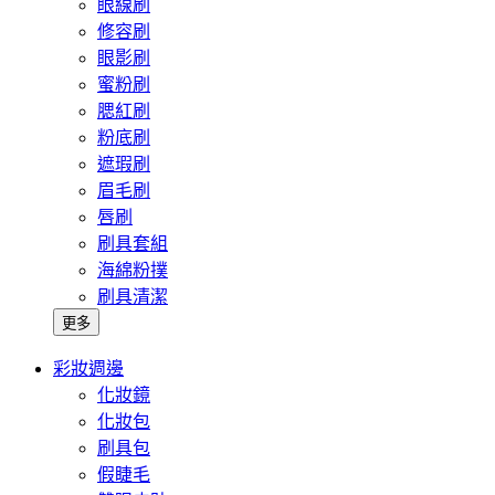
眼線刷
修容刷
眼影刷
蜜粉刷
腮紅刷
粉底刷
遮瑕刷
眉毛刷
唇刷
刷具套組
海綿粉撲
刷具清潔
更多
彩妝週邊
化妝鏡
化妝包
刷具包
假睫毛