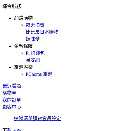
綜合服務
網路購物
露天拍賣
比比昂日本購物
媽咪愛
金融保險
Pi 拍錢包
易安網
旅遊娛樂
PChome 旅遊
最近看過
購物車
我的訂單
顧客中心
追蹤清單
退貨
會員設定
下載 APP