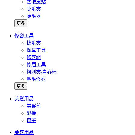
雙眼皮貼
睫毛夾
睫毛器
更多
修容工具
拔毛夾
掏耳工具
修容組
修眉工具
粉刺夾/青春棒
鼻毛修剪
更多
美髮用品
美髮剪
髮捲
梳子
美容用品