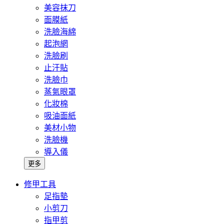
美容抹刀
面膜紙
洗臉海綿
起泡網
洗臉刷
止汗貼
洗臉巾
蒸氣眼罩
化妝棉
吸油面紙
美材小物
洗臉機
導入儀
更多
修甲工具
足指墊
小剪刀
指甲剪