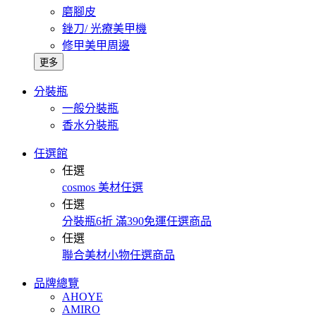
磨腳皮
銼刀/ 光療美甲機
修甲美甲周邊
更多
分裝瓶
一般分裝瓶
香水分裝瓶
任選館
任選
cosmos 美材任選
任選
分裝瓶6折 滿390免運任選商品
任選
聯合美材小物任選商品
品牌總覽
AHOYE
AMIRO