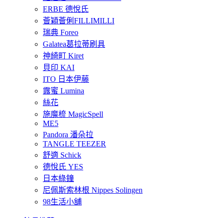
ERBE 德悅氏
薈穎薈俐FILLIMILLI
瑞典 Foreo
Galatea葛拉蒂刷具
神綺町 Kiret
貝印 KAI
ITO 日本伊藤
露蜜 Lumina
絲花
施魔梳 MagicSpell
ME5
Pandora 潘朵拉
TANGLE TEEZER
舒適 Schick
德悅氏 YES
日本綠鐘
尼佩斯索林根 Nippes Solingen
98生活小舖