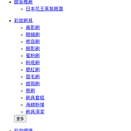
館長推薦
日本花王蒸氣眼罩
彩妝刷具
鼻影刷
眼線刷
修容刷
眼影刷
蜜粉刷
粉底刷
腮紅刷
眉毛刷
遮瑕刷
唇刷
刷具套組
海綿粉撲
刷具清潔
更多
彩妝週邊