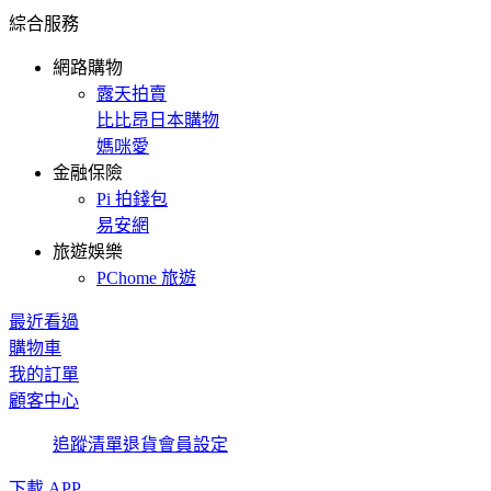
綜合服務
網路購物
露天拍賣
比比昂日本購物
媽咪愛
金融保險
Pi 拍錢包
易安網
旅遊娛樂
PChome 旅遊
最近看過
購物車
我的訂單
顧客中心
追蹤清單
退貨
會員設定
下載 APP