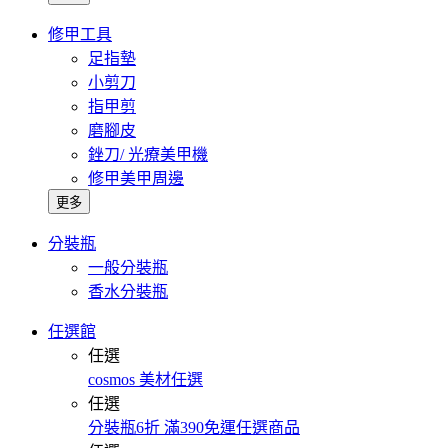
修甲工具
足指墊
小剪刀
指甲剪
磨腳皮
銼刀/ 光療美甲機
修甲美甲周邊
更多
分裝瓶
一般分裝瓶
香水分裝瓶
任選館
任選
cosmos 美材任選
任選
分裝瓶6折 滿390免運任選商品