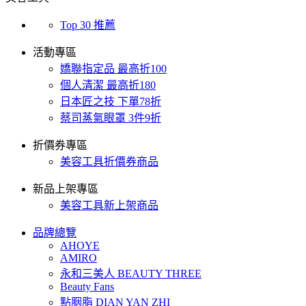
Top 30 推薦
活動專區
嬌聯指定品 最高折100
個人清潔 最高折180
日本匠之技 下單78折
蔡司蒸氣眼罩 3件9折
折價券專區
美容工具折價券商品
新品上架專區
美容工具新上架商品
品牌總覽
AHOYE
AMIRO
永和三美人 BEAUTY THREE
Beauty Fans
點胭脂 DIAN YAN ZHI