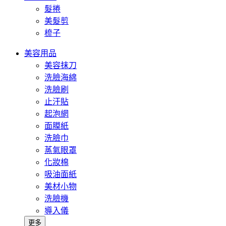
髮捲
美髮剪
梳子
美容用品
美容抹刀
洗臉海綿
洗臉刷
止汗貼
起泡網
面膜紙
洗臉巾
蒸氣眼罩
化妝棉
吸油面紙
美材小物
洗臉機
導入儀
更多