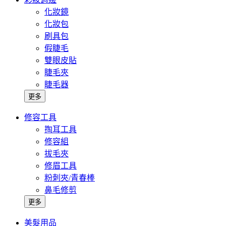
化妝鏡
化妝包
刷具包
假睫毛
雙眼皮貼
睫毛夾
睫毛器
更多
修容工具
掏耳工具
修容組
拔毛夾
修眉工具
粉刺夾/青春棒
鼻毛修剪
更多
美髮用品