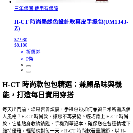
三年保固 使用有保障
H-CT 時尚墨綠色設計款真皮手提包(UM1343-
Z)
$7,980
$8,180
折價券
P幣
H-CT 時尚款包包精選：兼顧品味與機
能，打造每日實用穿搭
每天出門前，您是否曾煩惱，手邊包包如何兼顧日常所需與個
人風格？H-CT 時尚款，讓您不再妥協。輕巧背上 H-CT 時尚
款，它能貼身收納鑰匙、手機到筆記本，確保您在各種情境下
維持優雅，輕鬆應對每一天。H-CT 時尚款著重細節，以 H-