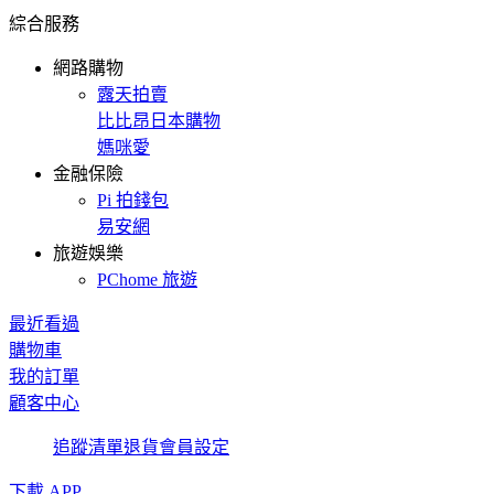
綜合服務
網路購物
露天拍賣
比比昂日本購物
媽咪愛
金融保險
Pi 拍錢包
易安網
旅遊娛樂
PChome 旅遊
最近看過
購物車
我的訂單
顧客中心
追蹤清單
退貨
會員設定
下載 APP