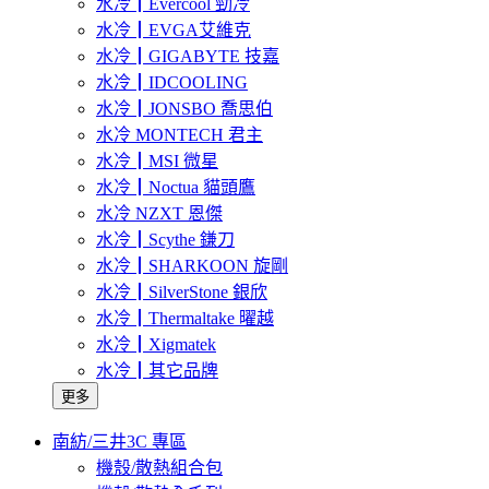
水冷┃Evercool 勁冷
水冷┃EVGA艾維克
水冷┃GIGABYTE 技嘉
水冷┃IDCOOLING
水冷┃JONSBO 喬思伯
水冷 MONTECH 君主
水冷┃MSI 微星
水冷┃Noctua 貓頭鷹
水冷 NZXT 恩傑
水冷┃Scythe 鎌刀
水冷┃SHARKOON 旋剛
水冷┃SilverStone 銀欣
水冷┃Thermaltake 曜越
水冷┃Xigmatek
水冷┃其它品牌
更多
南紡/三井3C 專區
機殼/散熱組合包