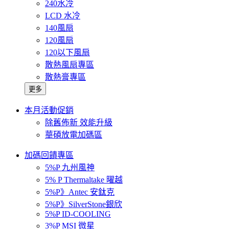
240水冷
LCD 水冷
140風扇
120風扇
120以下風扇
散熱風扇專區
散熱膏專區
更多
本月活動促銷
除舊佈新 效能升級
華碩放電加碼區
加碼回饋專區
5%P 九州風神
5% P Thermaltake 曜越
5%P》Antec 安鈦克
5%P》SilverStone銀欣
5%P ID-COOLING
3%P MSI 微星