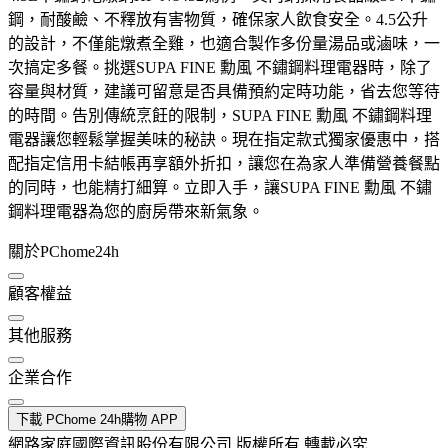
鋼，耐酸鹼、不釋放有害物質，確保家人飲食安全。4.5公升
的設計，不僅能燉煮全雞，也適合製作多份量湯品或滷味，一
次搞定多餐。挑選SUPA FINE 勳風 不鏽鋼料理電器時，除了
容量與材質，建議可留意是否具備預約定時功能，省去您等待
的時間。告別傳統烹飪的限制，SUPA FINE 勳風 不鏽鋼料理
電器讓您輕鬆掌握美味的秘訣。現在指定款式獨家優惠中，搭
配指定信用卡結帳再享額外折扣，讓您在為家人準備營養餐點
的同時，也能精打細算。立即入手，讓SUPA FINE 勳風 不鏽
鋼料理電器為您的廚房帶來新氣象。
關於PChome24h
顧客權益
其他服務
企業合作
下載 PChome 24h購物 APP
網路家庭國際資訊股份有限公司 版權所有 轉載必究